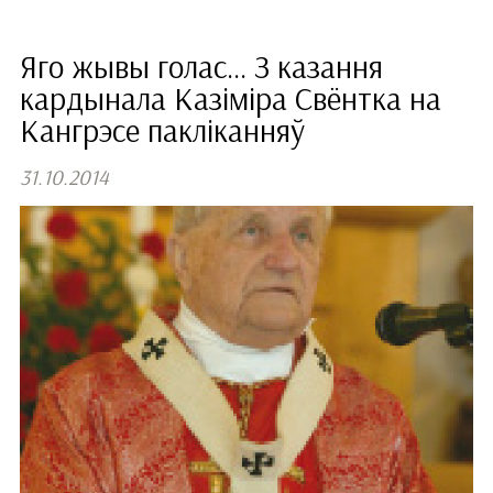
Яго жывы голас... З казання
кардынала Казіміра Свёнтка на
Кангрэсе пакліканняў
31.10.2014