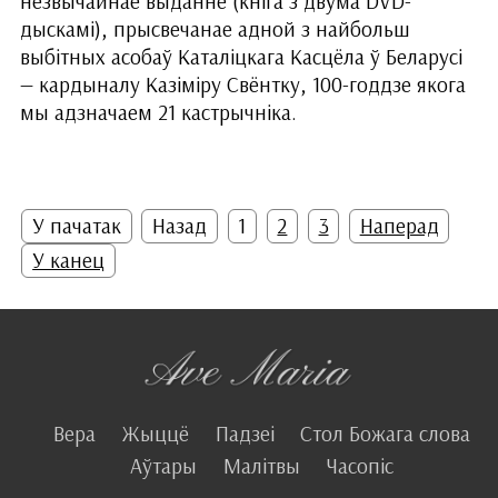
незвычайнае выданне (кніга з двума DVD-
дыскамі), прысвечанае адной з найбольш
выбітных асобаў Каталіцкага Касцёла ў Беларусі
— кардыналу Казіміру Свёнтку, 100-годдзе якога
мы адзначаем 21 кастрычніка.
У пачатак
Назад
1
2
3
Наперад
У канец
Вера
Жыццё
Падзеі
Стол Божага слова
Аўтары
Малітвы
Часопіс