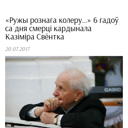
«Ружы рознага колеру...» 6 гадоў
са дня смерці кардынала
Казіміра Свёнтка
20.07.2017