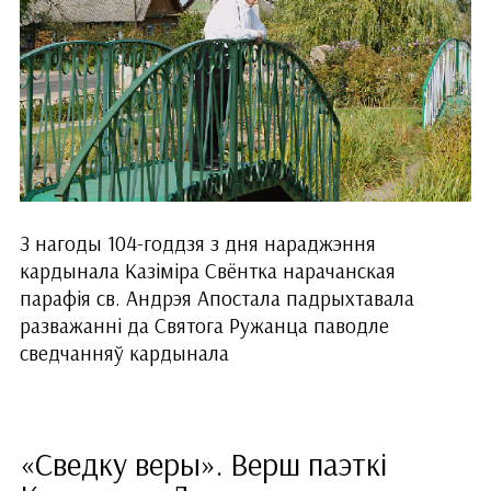
З нагоды 104-годдзя з дня нараджэння
кардынала Казіміра Свёнтка нарачанская
парафія св. Андрэя Апостала падрыхтавала
разважанні да Святога Ружанца паводле
сведчанняў кардынала
«Сведку веры». Верш паэткі