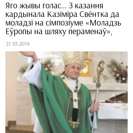
Яго жывы голас... З казання
кардынала Казіміра Свёнтка да
моладзі на сімпозіуме «Моладзь
Еўропы на шляху пераменаў»,
31.10.2014