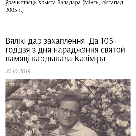
ўрачыстасць Хрыста Валадара (Мінск, лістапад
2005 г.)
Вялікі дар захаплення. Да 105-
годдзя з дня нараджэння святой
памяці кардынала Казіміра
21.10.2019