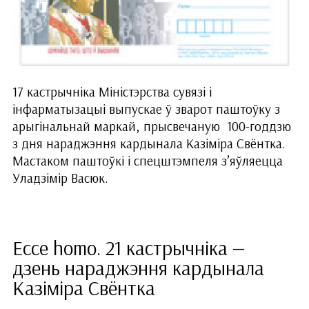
17 кастрычніка Міністэрства сувязі і
інфарматызацыі выпускае ў зварот паштоўку з
арыгінальнай маркай, прысвечаную 100-годдзю
з дня нараджэння кардынала Казіміра Свёнтка.
Мастаком паштоўкі і спецштэмпеля з’яўляецца
Уладзімір Васюк.
Ecce homo. 21 кастрычніка —
дзень нараджэння кардынала
Казіміра Свёнтка