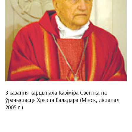
З казання кардынала Казіміра Свёнтка на
ўрачыстасць Хрыста Валадара (Мінск, лістапад
2005 г.)