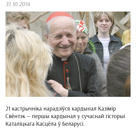
31.10.2014
21 кастрычніка нарадзіўся кардынал Казімір
Свёнтэк — першы кардынал у сучаснай гісторыі
Каталіцкага Касцёла ў Беларусі.