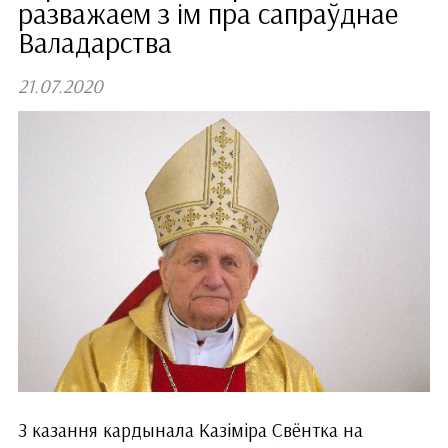
разважаем з ім пра сапраўднае
Валадарства
21.07.2020
З казання кардынала Казіміра Свёнтка на