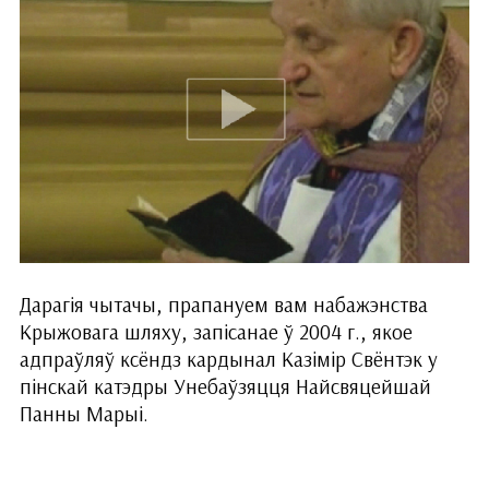
Дарагія чытачы, прапануем вам набажэнства
Крыжовага шляху, запісанае ў 2004 г., якое
адпраўляў ксёндз кардынал Казімір Свёнтэк у
пінскай катэдры Унебаўзяцця Найсвяцейшай
Панны Марыі.