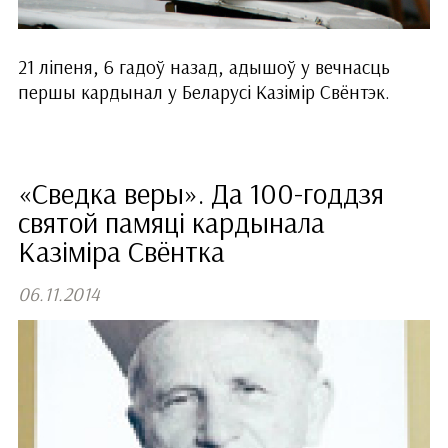
21 ліпеня, 6 гадоў назад, адышоў у вечнасць
першы кардынал у Беларусі Казімір Свёнтэк.
«Сведка веры». Да 100-годдзя
святой памяці кардынала
Казіміра Свёнтка
06.11.2014