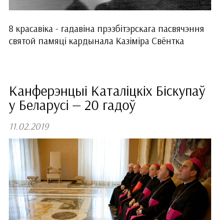
8 красавіка - гадавіна прэзбітэрскага пасвячэння
святой памяці кардынала Казіміра Свёнтка
Канферэнцыі Каталіцкіх Біскупаў
у Беларусі — 20 гадоў
11.02.2019