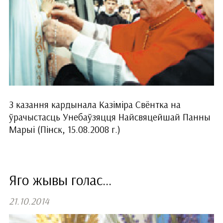
З казання кардынала Казіміра Свёнтка на
ўрачыстасць Унебаўзяцця Найсвяцейшай Панны
Марыі (Пінск, 15.08.2008 г.)
Яго жывы голас...
21.10.2014