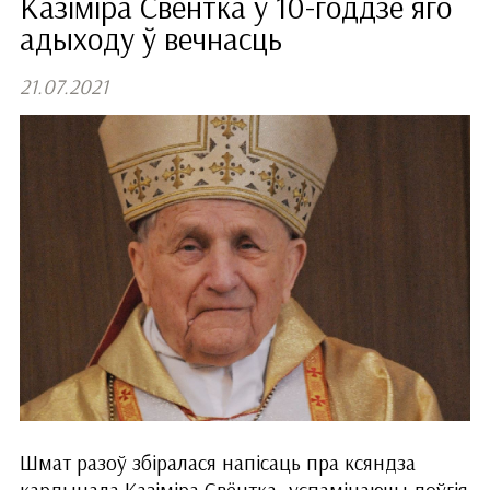
Казіміра Свёнтка ў 10-годдзе яго
адыходу ў вечнасць
21.07.2021
Шмат разоў збіралася напісаць пра ксяндза