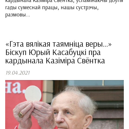
кардынала Казіміра Свёнтка, успамінаючы доўгія
гады сумеснай працы, нашы сустрэчы,
размовы...
«Гэта вялікая таямніца веры...»
Біскуп Юрый Касабуцкі пра
кардынала Казіміра Свёнтка
19.04.2021