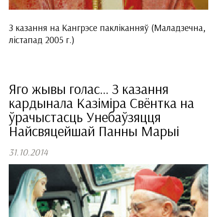
З казання на Кангрэсе пакліканняў (Маладзечна,
лістапад 2005 г.)
Яго жывы голас... З казання
кардынала Казіміра Свёнтка на
ўрачыстасць Унебаўзяцця
Найсвяцейшай Панны Марыі
31.10.2014