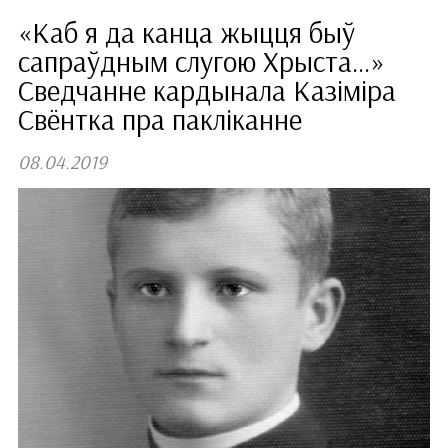
«Каб я да канца жыцця быў
сапраўдным слугою Хрыста…»
Сведчанне кардынала Казіміра
Свёнтка пра пакліканне
08.04.2019