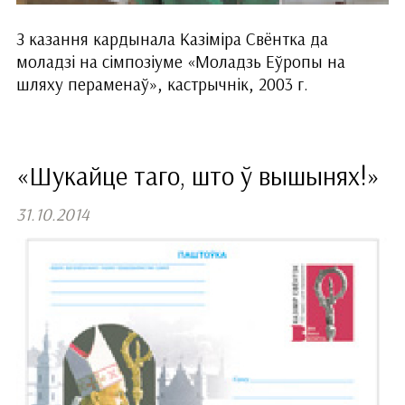
З казання кардынала Казіміра Свёнтка да
моладзі на сімпозіуме «Моладзь Еўропы на
шляху пераменаў», кастрычнік, 2003 г.
«Шукайце таго, што ў вышынях!»
31.10.2014