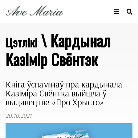
\ Кардынал
Цэтлікі
Казімір Свёнтэк
Кніга ўспамінаў пра кардынала
Казіміра Свёнтка выйшла ў
выдавецтве «Про Хрысто»
20.10.2021