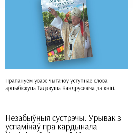
Прапануем увазе чытачоў уступнае слова
арцыбіскупа Тадэвуша Кандрусевіча да кнігі.
Незабыўныя сустрэчы. Урывак з
успамінаў пра кардынала