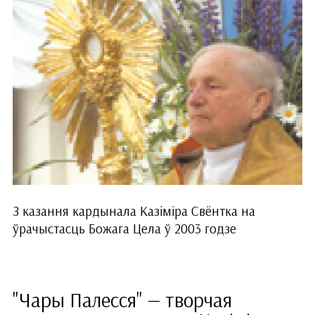
З казання кардынала Казіміра Свёнтка на
ўрачыстасць Божага Цела ў 2003 годзе
"Чары Палесся" — творчая