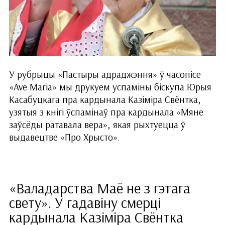
У рубрыцы «Пастыры адраджэння» ў часопісе
«Ave Maria» мы друкуем успаміны біскупа Юрыя
Касабуцкага пра кардынала Казіміра Свёнтка,
узятыя з кнігі ўспамінаў пра кардынала «Мяне
заўсёды ратавала вера», якая рыхтуецца ў
выдавецтве «Про Хрысто».
«Валадарства Маё не з гэтага
свету». У гадавіну смерці
кардынала Казіміра Свёнтка