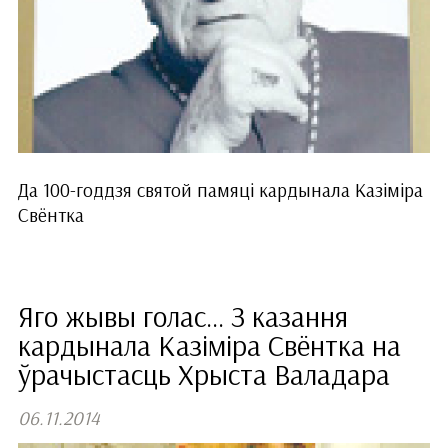
Да 100-годдзя святой памяці кардынала Казіміра
Свёнтка
Яго жывы голас... З казання
кардынала Казіміра Свёнтка на
ўрачыстасць Хрыста Валадара
06.11.2014