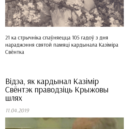
21 ка стрычніка спаўняецца 105 гадоў з дня
нараджэння святой памяці кардынала Казіміра
Свёнтка
Відэа, як кардынал Казімір
Свёнтэк праводзіць Крыжовы
шлях
11.04.2019