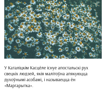
У Каталіцкім Касцёле існуе апостальскі рух
свецкіх людзей, якія малітоўна апякуюцца
духоўнымі асобамі, і называецца ён
«Маргарытка».