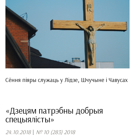
Сёння піяры служаць у Лідзе, Шчучыне і Чавусах
«Дзецям патрэбны добрыя
спецыялісты»
24.10.2018
|
№ 10 (283) 2018