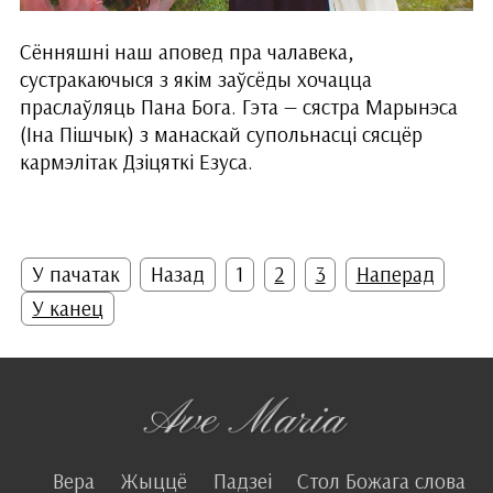
Сённяшні наш аповед пра чалавека,
сустракаючыся з якім заўсёды хочацца
праслаўляць Пана Бога. Гэта — сястра Марынэса
(Іна Пі­шчык) з манаскай супольнасці сясцёр
кармэлітак Дзіцяткі Езуса.
У пачатак
Назад
1
2
3
Наперад
У канец
Вера
Жыццё
Падзеі
Стол Божага слова