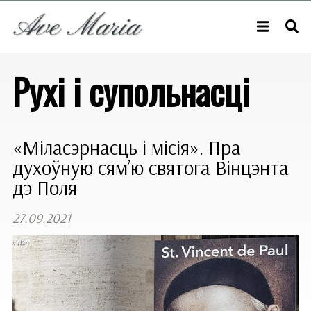
Рухі і супольнасці
«Міласэрнасць і місія». Пра
духоўную сям’ю святога Вінцэнта
дэ Поля
27.09.2021