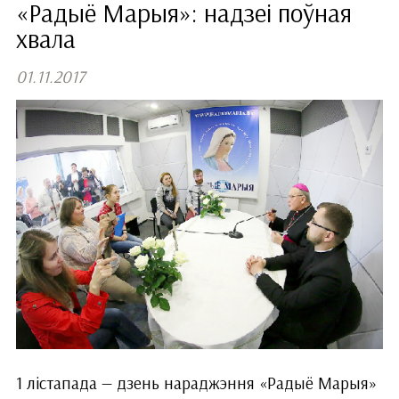
«Радыё Марыя»: надзеі поўная
хвала
01.11.2017
1 лістапада — дзень нараджэння «Радыё Марыя»