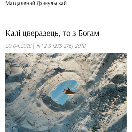
Магдаленай Дзявульскай
Калі цверазець, то з Богам
20.04.2018
|
№ 2-3 (275-276) 2018