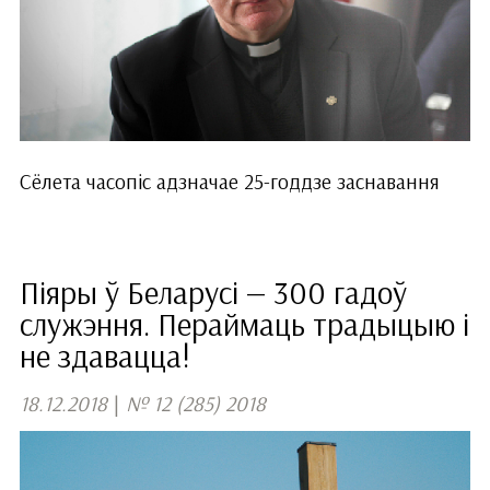
Сёлета часопіс адзначае 25-годдзе заснавання
Піяры ў Беларусі — 300 гадоў
служэння. Пераймаць традыцыю і
не здавацца!
18.12.2018
|
№ 12 (285) 2018