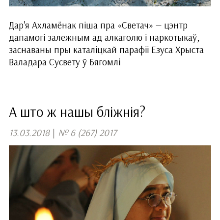
Дар'я Ахламёнак піша пра «Светач» — цэнтр
дапамогі залежным ад алкаголю і наркотыкаў,
заснаваны пры каталіцкай парафіі Езуса Хрыста
Валадара Сусвету ў Бягомлі
А што ж нашы бліжнія?
13.03.2018
|
№ 6 (267) 2017