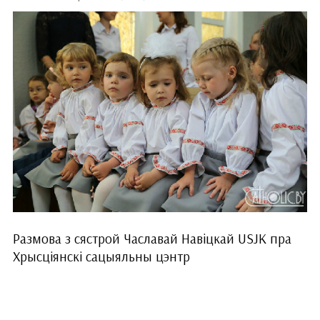
Размова з сястрой Чаславай Навіцкай USJK пра
Хрысціянскі сацыяльны цэнтр