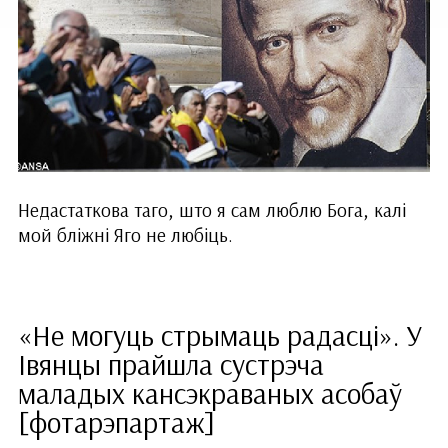
Недастаткова таго, што я сам люблю Бога, калі
мой бліжні Яго не любіць.
«Не могуць стрымаць радасці». У
Івянцы прайшла сустрэча
маладых кансэкраваных асобаў
[фотарэпартаж]