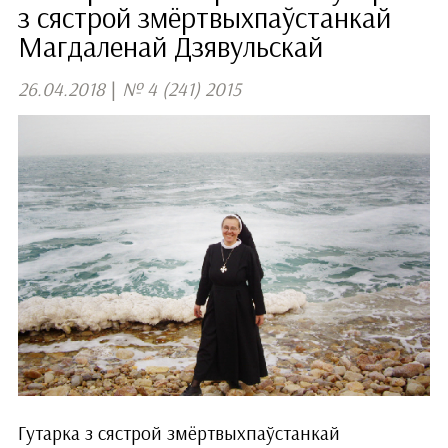
з сястрой змёртвыхпаўстанкай
Магдаленай Дзявульскай
26.04.2018
|
№ 4 (241) 2015
Гутарка з сястрой змёртвыхпаўстанкай