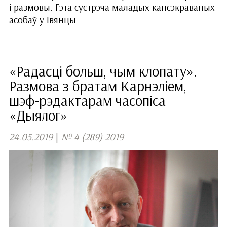
і размовы. Гэта сустрэча маладых кансэкраваных
асобаў у Івянцы
«Радасці больш, чым клопату».
Размова з братам Карнэліем,
шэф-рэдактарам часопіса
«Дыялог»
24.05.2019
|
№ 4 (289) 2019