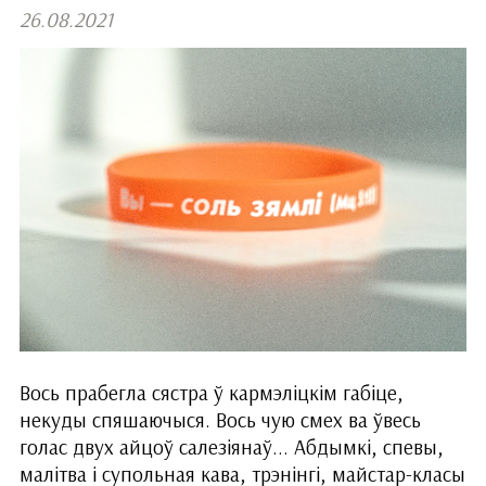
26.08.2021
Вось прабегла сястра ў кармэліцкім габіце,
некуды спяшаючыся. Вось чую смех ва ўвесь
голас двух айцоў салезіянаў... Абдымкі, спевы,
малітва і супольная кава, трэнінгі, майстар-класы