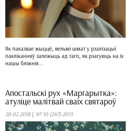
Як паказвае жыццё, вельмі шмат у рэалізацыі
пакліканняў залежыць ад таго, як рэагуюць на іх
нашы бліжнія...
Апостальскі рух «Маргарытка»:
атуліце малітвай сваіх святароў
28.02.2018
|
№ 10 (247) 2015