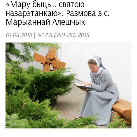
«Мару быць... святою
назарэтанкаю». Размова з с.
Марыаннай Алешчык
01.08.2018
|
№ 7-8 (280-281) 2018