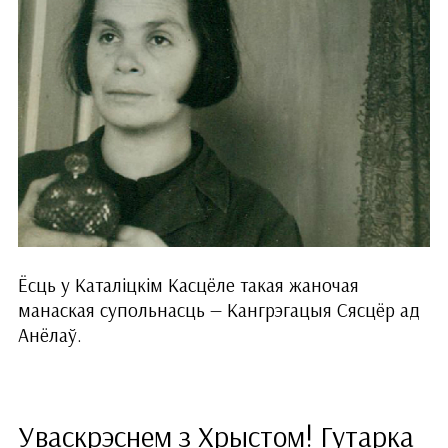
Ёсць у Каталіцкім Касцёле такая жаночая
манаская супольнасць — Кангрэгацыя Сясцёр ад
Анёлаў.
Уваскрэснем з Хрыстом! Гутарка