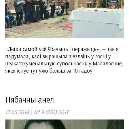
«Лепш самой усё ўбачыць і перажыць», — так я
падумала, калі вырашыла з’ездзіць у госці ў
неакатэхуменальную супольнасць у Маладзечне,
якая існуе тут ужо больш за 10 гадоў.
Нябачны анёл
17.05.2018
|
№ 9 (270) 2017