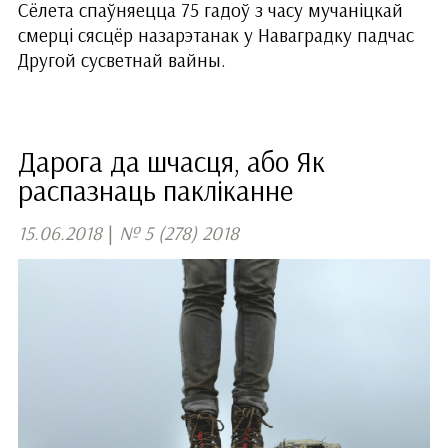
Сёлета спаўняецца 75 гадоў з часу мучаніцкай
смерці сясцёр назарэтанак у Наваградку падчас
Другой сусветнай вайны.
Дарога да шчасця, або Як
распазнаць пакліканне
15.06.2018
|
№ 5 (278) 2018