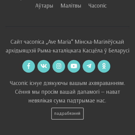
Аўтары
Малітвы
Часопіс
Сайт часопіса
„Ave Maria“
Мінска-Магілёўскай
архідыяцэзіі
Рыма-каталіцкага
Касцёла
ў Беларусі
Часопіс існуе дзякуючы вашым ахвяраванням.
Сёння мы просім вашай дапамогі — нават
невялікая сума падтрымае нас.
падрабязней