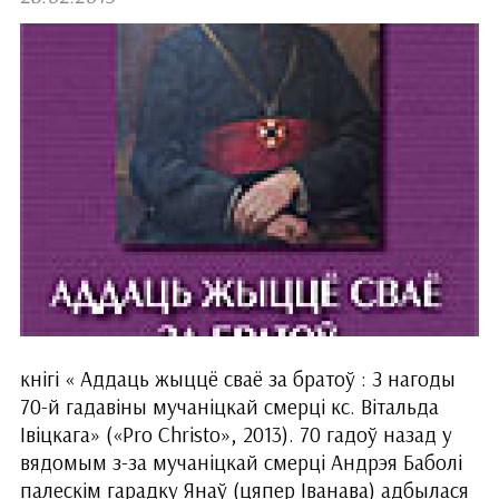
кнігі « Аддаць жыццё сваё за братоў : З нагоды
70-й гадавіны мучаніцкай смерці кс. Вітальда
Івіцкага» («Pro Christo», 2013). 70 гадоў назад у
вядомым з-за мучаніцкай смерці Андрэя Баболі
палескім гарадку Янаў (цяпер Іванава) адбылася