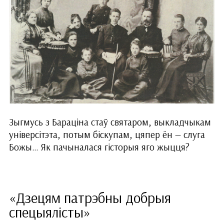
Зыгмусь з Бараціна стаў святаром, выкладчыкам
універсітэта, потым біскупам, цяпер ён — слуга
Божы… Як пачыналася гісторыя яго жыцця?
«Дзецям патрэбны добрыя
спецыялісты»