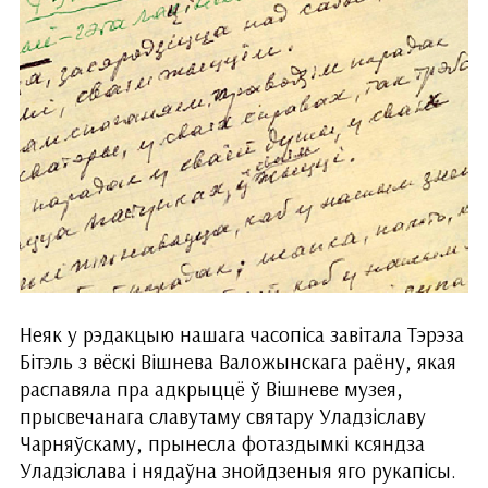
Неяк у рэдакцыю нашага часопіса завітала Тэрэза
Бітэль з вёскі Вішнева Валожынскага раёну, якая
распавяла пра адкрыццё ў Вішневе музея,
прысвечанага славутаму святару Уладзіславу
Чарняўскаму, прынесла фотаздымкі ксяндза
Уладзіслава і нядаўна знойдзеныя яго рукапісы.