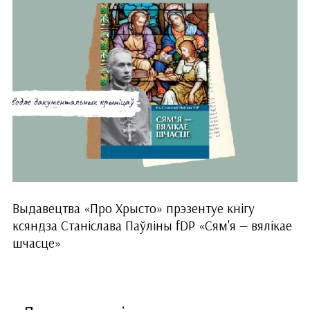
Выдавецтва «Про Хрысто» прэзентуе кнігу
ксяндза Станіслава Паўліны fDP «Сям'я — вялікае
шчасце»