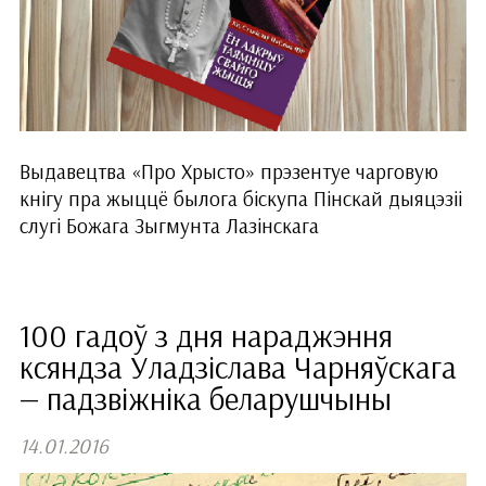
Выдавецтва «Про Хрысто» прэзентуе чарговую
кнігу пра жыццё былога біскупа Пінскай дыяцэзіі
слугі Божага Зыгмунта Лазінскага
100 гадоў з дня нараджэння
ксяндза Уладзіслава Чарняўскага
— падзвіжніка беларушчыны
14.01.2016