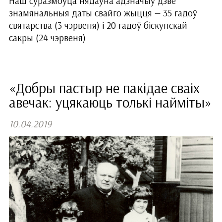
Наш суразмоўца нядаўна адзначыў дзве
знамянальныя даты свайго жыцця — 35 гадоў
святарства (3 чэрвеня) і 20 гадоў біскупскай
сакры (24 чэрвеня)
«Добры пастыр не пакідае сваіх
авечак: уцякаюць толькі найміты»
10.04.2019