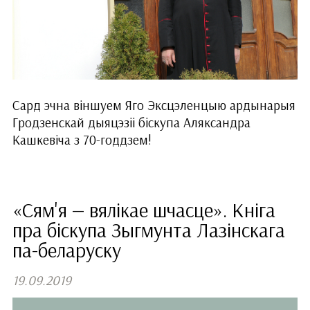
Сард эчна віншуем Яго Эксцэленцыю ардынарыя
Гродзенскай дыяцэзіі біскупа Аляксандра
Кашкевіча з 70-годдзем!
«Сям'я — вялікае шчасце». Кніга
пра біскупа Зыгмунта Лазінскага
па-беларуску
19.09.2019