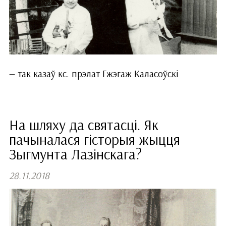
— так казаў кс. прэлат Гжэгаж Каласоўскі
На шляху да святасці. Як
пачыналася гісторыя жыцця
Зыгмунта Лазінскага?
28.11.2018