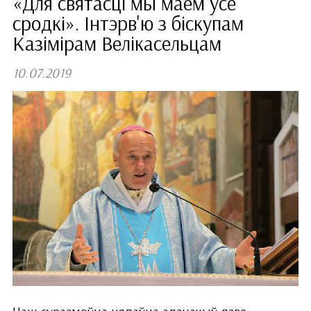
«Для святасці мы маем усе
сродкі». Інтэрв'ю з біскупам
Казімірам Велікасельцам
10.07.2019