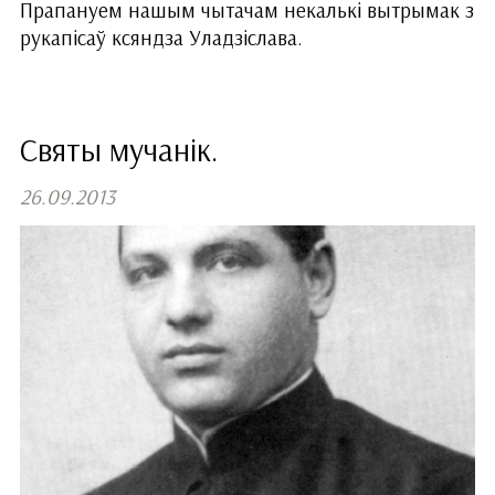
Прапануем нашым чытачам некалькі вытрымак з
рукапісаў ксяндза Уладзіслава.
Святы мучанік.
26.09.2013