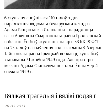
6 студзеня споўнілася 110 гадоў з дня
нараджэння вядомага беларускага ксяндза
Адама Вінцэнтавіча Станкевіча , нараджэнца
вёскі Арляняты Смаргонскага раёна Гродзенскай
вобласці. Ён быў асуджаны па арт. 58 КК РСФСР
на 25 гадоў пазбаўлення волі і сасланы ў Азёрлаг
Тайшэцкага раёна Іркуцкай вобласці, куды быў
этапаваны 31 жніўня 1949 года. Але праз тры
месяцы Адама Станкевіча не стала. Ён памёр 4
снежня 1949 г.
Вялікая трагедыя і вялікі подзвіг
28.02.2013