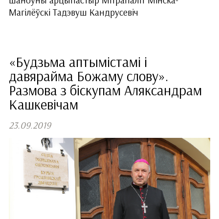
шаноўны арцыпастыр Мітрапаліт Мінска-
Магілёўскі Тадэвуш Кандрусевіч
«Будзьма аптымістамі і
давярайма Божаму слову».
Размова з біскупам Аляксандрам
Кашкевічам
23.09.2019