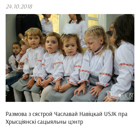
24.10.2018
Размова з сястрой Чаславай Навіцкай USJK пра
Хрысціянскі сацыяльны цэнтр