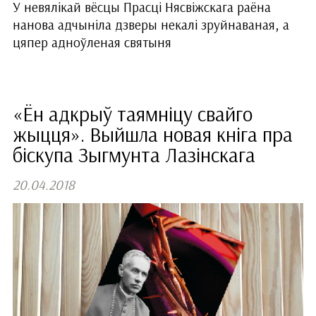
У невялікай вёсцы Прасці Нясвіжскага раёна
нанова адчыніла дзверы некалі зруйнаваная, а
цяпер адноўленая святыня
«Ён адкрыў таямніцу свайго
жыцця». Выйшла новая кніга пра
біскупа Зыгмунта Лазінскага
20.04.2018