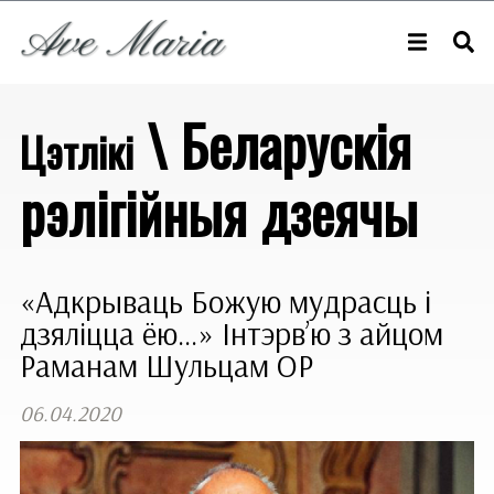
\ Беларускія
Цэтлікі
рэлігійныя дзеячы
«Адкрываць Божую мудрасць і
дзяліцца ёю…» Інтэрв’ю з айцом
Раманам Шульцам ОР
06.04.2020