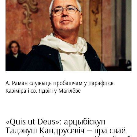
А. Раман служыць пробашчам у парафіі св.
Казіміра і св. Ядвігі ў Магілёве
«Quis ut Deus»: арцыбіскуп
Тадэвуш Кандрусевіч — пра сваё