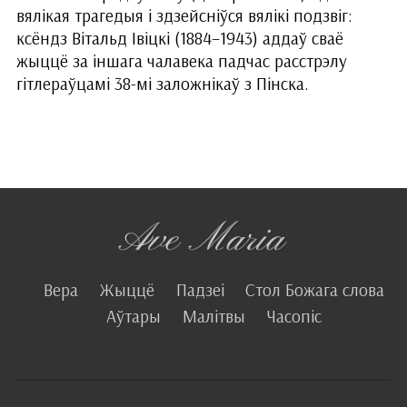
вялікая трагедыя і здзейсніўся вялікі подзвіг:
ксёндз Вітальд Івіцкі (1884–1943) аддаў сваё
жыццё за іншага чалавека падчас расстрэлу
гітлераўцамі 38-мі заложнікаў з Пінска.
Вера
Жыццё
Падзеі
Стол Божага слова
Аўтары
Малітвы
Часопіс