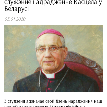
служэнне і адраджэнне Касцёла ў
Беларусі
03.01.2020
3 студзеня адзначае свой Дзень нараджэння наш