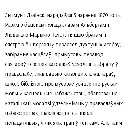
Зыгмунт Лазінскі нарадзіўся 5 чэрвеня 1870 года.
Разам з бацькамі Уладзіславам Альбертам і
Людвікаю Марыяю Чачот, пяццю братамі і
сястрою ён перажыў пераслед духоўных асобаў,
забіранне касцёлаў, прымусовы перавод
святароў і свецкіх католікаў усходняга абраду ў
праваслаўе, ліквідацыю каталіцкіх кляштараў,
школ, бібліятэк, прымусовае ўвядзенне рускай
мовы ў касцёльныя набажэнствы, абавязванне
каталіцкай моладзі ўдзельнічаць у праваслаўных
набажэнствах, выключэнне са школы
непадатлівых, у лік якіх трапіў і ён сам. Але такія