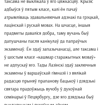
таксама не выклікала ў яго цяжкасцяў. Крызіс
адбыўся ў пятым класе, калі ён пачаў
атрымліваць здавальняючыя адзнакі па грэцкай,
лацінскай і рускай мовах. На шчасце, іншыя
прадметы даваліся добра, таму вучань быў
дапушчаны пасля канікулаў да папраўчых
экзаменаў. Ён здаў запазычанасці, але таксама і
ў шостым класе «кашмар старажытных моваў»
не адпускаў яго. Тады Лазінскі здаў заключныя
экзамены ў варшаўскай гімназіі і з вялікай
радасцю прыняў прапанову бацькоў і дзядзькі
святара прадоўжыць вучобу ў духоўнай
семінарыі ў Пецярбургу, дзе яго дзядзька быў
выкладчыкам і духоўным айцом.