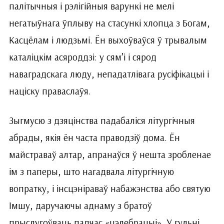
палітычныя і рэлігійныя варункі не мелі
негатыўнага ўплыву на стасункі хлопца з Богам,
Касцёлам і людзь­мі. Ён выхоўваўся ў трывалым
каталіцкім асяроддзі: у сям’і і сярод
наваградскага люду, непадатлівага русіфікацыі і
націску праваслаўя.
Зыгмусю з дзяцінства падабаліся літургічныя
абрады, якія ён часта праводзіў дома. Ён
майстраваў алтар, апранаўся ў нешта зробленае
ім з паперы, што нагадвала літургічную
вопратку, і інсцэніраваў набажэнства або святую
Імшу, даручаючы аднаму з братоў
прыслугоўваць падчас «цэлебрацыі». У гульні