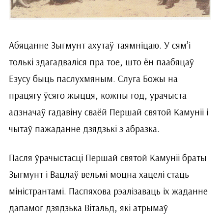
Абяцанне Зыгмунт ахутаў таямніцаю. У сям’і
толькі здагадваліся пра тое, што ён паабяцаў
Езусу быць паслухмяным. Слуга Божы на
працягу ўсяго жыцця, кожны год, урачыста
адзначаў гадавіну сваёй Першай святой Камуніі і
чытаў пажаданне дзя­дзькі з абразка.
Пасля ўрачыстасці Першай святой Камуніі браты
Зыгмунт і Вацлаў вельмі моцна хацелі стаць
міністрантамі. Паспяхова рэалізаваць іх жаданне
дапамог дзядзька Вітальд, які атрымаў