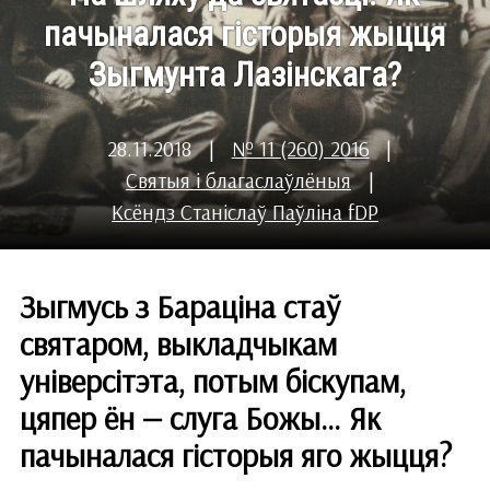
пачыналася гісторыя жыцця
Зыгмунта Лазінскага?
28.11.2018
|
№ 11 (260) 2016
|
Святыя і благаслаўлёныя
|
Ксёндз Станіслаў Паўліна fDP
Зыгмусь з Бараціна стаў
святаром, выкладчыкам
універсітэта, потым біскупам,
цяпер ён — слуга Божы… Як
пачыналася гісторыя яго жыцця?