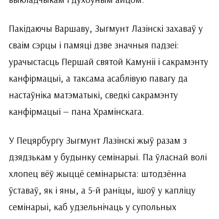
Пакідаючы Варшаву, Зыгмунт Лазінскі захаваў у
сваім сэрцы і памяці дзве значныя падзеі:
урачыстасць Першай святой Камуніі і сакрамэнту
канфірмацыі, а таксама асаблівую павагу да
настаўніка матэматыкі, сведкі сакрамэнту
канфірмацыі — пана Храмінскага.
У Пецярбургу Зыгмунт Лазінскі жыў разам з
дзядзькам у будынку семінарыі. Па ўласнай волі
хлопец вёў жыццё семінарыста: штодзённа
ўставаў, як і яны, а 5-й раніцы, ішоў у капліцу
семінарыі, каб удзельнічаць у супольных