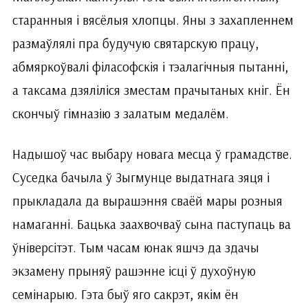
старанныя і вясёлыя хлопцы. Яны з захапленнем
размаўлялі пра будучую святарскую працу,
абмяркоўвалі філасофскія і тэалагічныя пытанні,
а таксама дзяліліся зместам прачытаных кніг. Ён
скончыў гімназію з залатым медалём.
Надышоў час выбару новага месца ў грамадстве.
Суседка бачыла ў Зыгмунце выдатнага зяця і
прыкладала да вырашэння сваёй мары розныя
намаганні. Бацька заахвочваў сына паступаць ва
ўніверсітэт. Тым часам юнак яшчэ да здачы
экзамену прыняў рашэнне ісці ў духоўную
семінарыю. Гэта быў яго сакрэт, якім ён