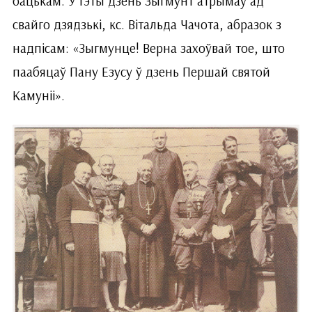
бацькам. У гэты дзень Зыгмунт атрымаў ад
свайго дзядзькі, кс. Вітальда Чачота, абразок з
надпісам: «Зыгмунце! Верна захоўвай тое, што
паабяцаў Пану Езусу ў дзень Першай святой
Камуніі».