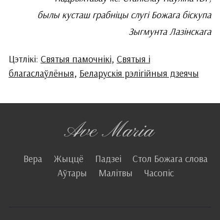
былы кусташ грабніцы слугі Божага біскупа
Зыгмунта Лазінскага
Цэтлікі:
Святыя памочнікі
,
Святыя і
благаслаўлёныя
,
Беларускія рэлігійныя дзеячы
Вера
Жыццё
Падзеі
Стол Божага слова
Аўтары
Малітвы
Часопіс