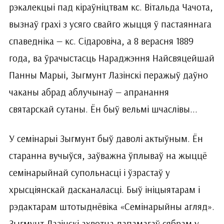
рэкалекцыі пад кіраўніцтвам кс. Вітальда Чачота,
вызнаў грахі з усяго свайго жыцця ў пастаяннага
спаведніка — кс. Сідаровіча, а 8 верасня 1889
года, ва ўрачыстасць Нараджэння Найсвяцейшай
Панны Марыі, Зыгмунт Лазінскі перажыў даўно
чаканы абрад аблучынаў — апранання
святарскай сутаны. Ён быў вельмі шчаслівы...
У семінарыі Зыгмунт быў даволі актыўным. Ён
старанна вучыўся, заўважна ўплываў на жыццё
семінарыйнай супольнасці і ўзрастаў у
хрысціянскай дасканаласці. Быў ініцыятарам і
рэдактарам штотыднёвіка «Семінарыйны агляд».
Зыгмунт Лазінскі ахвотна дапамагаў сябрам у