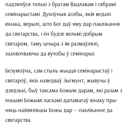
падзяліўся толькі з братам Вацлавам і сябрамі
семінарыстамі. Духоўныя асобы, якія ведалі
юнака, верылі, што Бог даў яму дар паклікання
да святарства, і ён будзе вельмі добрым
святаром, таму шчыра з ім размаўлялі,
заахвочваючы да вучобы ў семінарыі.
Безумоўна, сам стыль жыцця семінарыстаў і
святароў, якіх наведваў Зыгмунт, жывучы ў
дзядзькі, быў таксама Божым дарам, які разам з
іншымі Божымі ласкамі дапамагаў юнаку пры­
няць найвялікшы Божы дар — пакліканне да
святарства.