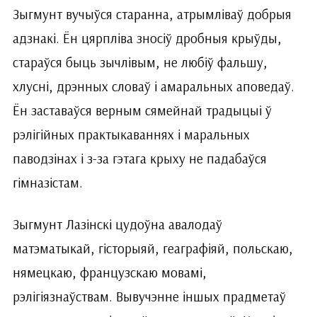
Зыгмунт вучыўся старанна, атрымліваў добрыя
адзнакі. Ён цярпліва зносіў дробныя крыўды,
стараўся быць зычлівым, не любіў фальшу,
хлусні, дрэнных словаў і амаральных аповедаў.
Ён заставаўся верным сямейнай традыцыі ў
рэлігійных практыкаваннях і маральных
паводзінах і з-за гэтага крыху не падабаўся
гімназістам.
Зыгмунт Лазінскі цудоўна авалодаў
матэматыкай, гісторыяй, геаграфіяй, польскаю,
нямецкаю, французскаю мовамі,
рэлігіязнаўствам. Вывучэнне іншых прадметаў