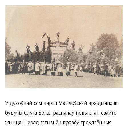
У духоўнай семінарыі Магілёўскай архідыяцэзіі
будучы Слуга Божы распачаў новы этап свайго
жыцця. Перад гэтым ён правёў трохдзённыя