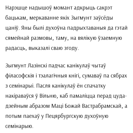
Нарэшце надышоў момант адкрыць сакрэт
бацькам, меркаванне якіх Зыгмунт заўсёды
цаніў. Яны былі духоўна падрыхтаваныя да гэтай
сямейнай размовы, таму, на вялікую ўзаемную
ра­дасць, выказалі сваю згоду.
Зыгмунт Лазінскі падчас канікулаў чытаў
філасофскія і тэалагічныя кнігі, сумаваў па сябрах
з семінарыі. Пасля канікулаў ён спачатку
накіраваўся ў Вільню, каб памаліцца перад цуда­
дзейным абразом Маці Божай Вастрабрамскай, а
потым паехаў у Пецярбургскую духоўную
семінарыю.