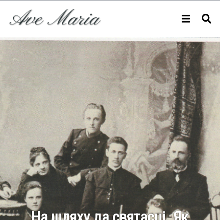
На шляху да святасці. Як