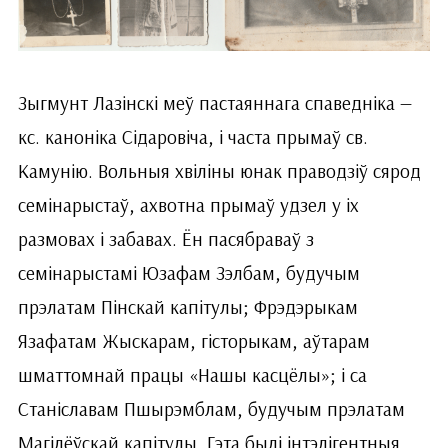
Зыгмунт Лазінскі меў пастаяннага спаведніка —
кс. каноніка Сідаровіча, і часта прымаў св.
Камунію. Вольныя хвіліны юнак праводзіў сярод
семінарыстаў, ахвотна прымаў удзел у іх
размовах і забавах. Ён пасябраваў з
семінарыстамі Юзафам Зэлбам, будучым
прэлатам Пінскай капітулы; Фрэдэрыкам
Язафатам Жыскарам, гісторыкам, аўтарам
шматтомнай працы «Нашы касцёлы»; і са
Станіславам Пшырэмблам, будучым прэлатам
Магілёўскай капітулы. Гэта былі інтэлігентныя,