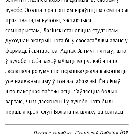
вучобе. Згодна з рашэннем кіраўніцтва семінарыі
праз два гады вучобы, застаючыся
семінарыстам, Лазінскі становіцца студэнтам
Духоўнай акадэміі. Гэта быў свое­асаблівы аванс у
фармацыі святарства. Аднак Зыгмунт лічыў, што
ў вучобе трэба захоўваўваць меру, каб яна не
засланяла розуму і не перашкаджала выконваць
усе належныя яму ў той час абавязкі. Ён лічыў,
што пакорная пабожнасць з’яўляецца больш
вартаю, чым дасягненні ў вучобе. Гэта былі
першыя крокі слугі Божага на шляху да святасці.
Падрыхтаваў кс. Станіслаў Паўліна fDP,