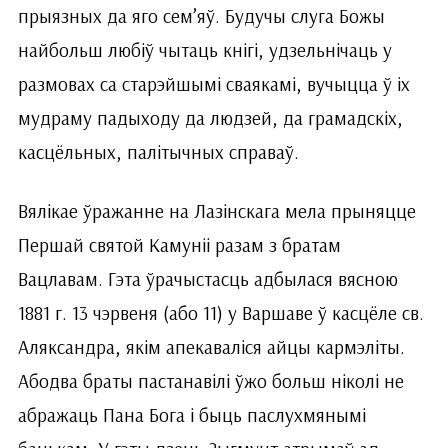
прыязных да яго сем’яў. Будучы слуга Божы
найбольш любіў чытаць кнігі, удзельнічаць у
размовах са старэйшымі сваякамі, вучыцца ў іх
мудраму падыходу да людзей, да грамадскіх,
касцёльных, палітычных справаў.
Вялікае ўражанне на Лазінскага мела прыняцце
Першай святой Камуніі разам з братам
Вацлавам. Гэта ўрачыстасць адбылася вясною
1881 г. 13 чэрвеня (або 11) у Варшаве ў касцёле св.
Аляксандра, якім апекаваліся айцы кармэліты.
Абодва браты пастанавілі ўжо больш ніколі не
абражаць Пана Бога і быць паслухмянымі