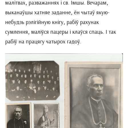
малітвах, разважаннях і св. Імшы. Вечарам,
выканаўшы хатняе заданне, ён чытаў якую-
небудзь рэлігійную кнігу, рабіў рахунак
сумлення, маліўся пацеры і клаўся спаць. І так
рабіў на працягу чатырох гадоў.