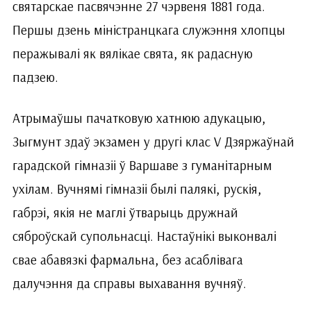
святарскае пасвячэнне 27 чэр­веня 1881 года.
Першы дзень міністранцкага служэння хлопцы
перажывалі як вялікае свята, як радасную
падзею.
Атрымаўшы пачатковую хатнюю адукацыю,
Зыгмунт здаў экзамен у другі клас V Дзяржаўнай
гарадской гімназіі ў Варшаве з гуманітарным
ухілам. Вучнямі гімназіі былі палякі, рускія,
габрэі, якія не маглі ўтварыць дружнай
сяброўскай супольнасці. Настаўнікі выконвалі
свае абавязкі фармальна, без асаблівага
далучэння да справы выхавання вучняў.