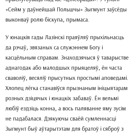
«Сейм у даўнейшай Польшчы» Зыгмунт заўсёды
выконваў ролю біскупа, прымаса.
У юнацкія гады Лазінскі праяўляў прыхільнасць
да рэчаў, звязаных са служэннем Богу і
касцёльным справам. Знахо­дзячыся ў таварыстве
аднагодак або малодшых прыяцеляў, ён часта
сваволіў, весяліў прысутных простымі аповедамі.
Хлопец лёгка станавіўся прызнаным ініцыятарам
розных дзіцячых і юнацкіх забаваў. Ён вельмі
любіў ездзіць конна, а вось паляванне яму зусім
не падабалася. Дзякуючы сваёй сумленнасці
Зыгмунт быў аўтарытэтам для братоў і сяброў з