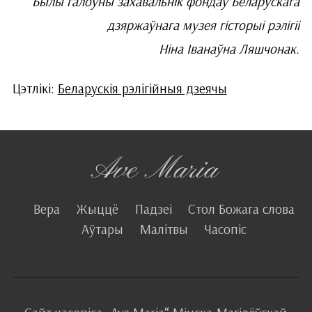
Былы галоўны захавальнік фондаў Беларускага
дзяржаўнага музея гісторыі рэлігіі
Ніна Іванаўна Ляшчонак.
Цэтлікі:
Беларускія рэлігійныя дзеячы
Вера
Жыццё
Падзеі
Стол Божага слова
Аўтары
Малітвы
Часопіс