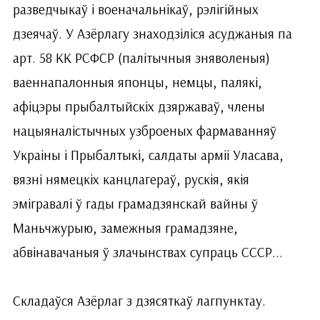
разведчыкаў і военачальнікаў, рэлігійных
дзеячаў. У Азёрлагу знаходзіліся асуджаныя па
арт. 58 КК РСФСР (палітычныя зняволеныя)
ваеннапалонныя японцы, немцы, палякі,
афіцэры прыбалтыйскіх дзяржаваў, члены
нацыяналістычных узброеных фармаванняў
Украіны і Прыбалтыкі, салдаты арміі Уласава,
вязні нямецкіх канцлагераў, рускія, якія
эмігравалі ў гады грамадзянскай вайны ў
Маньчжурыю, замежныя грамадзяне,
абвінавачаныя ў злачынствах супраць СССР...
Складаўся Азёрлаг з дзясяткаў лагпунктау.