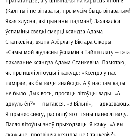
прапагандзе, а ў шпіянажы на карысць Японіі!
(Калі ты і не вінаваты, прымусім быць вінаватым!
Якая хлусня, які цынічны падман!) Захаваліся
ўспаміны сведкі смерці ксяндза Адама
Станкевіча, вязня Азёрлагу Віктара Сікоры:
«Самы мой жудасны ўспамін з Тайшэтлагу — гэта
пахаванне ксяндза Адама Станкевіча. Памятаю,
як прыйшлі літоўцы і кажуць: «Ксёндз у нас
памірае, як бы вады знайсці». А ў нас там вады
не было. Дык вось, просяць літоўцы вады. «А
адкуль ён?» — пытаюся. «З Вільні», — адказваюць.
Я прынёс снегу, растапіў яго, і яны панеслі ваду.
Пасля літоўцы зноў прыходзяць. Я кажу: «А вы
скажыце, прозвішча ксяндза не Станкевіч?»