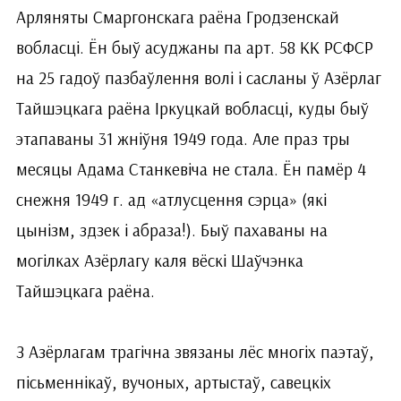
Арляняты Смаргонскага раёна Гродзенскай
вобласці. Ён быў асуджаны па арт. 58 КК РСФСР
на 25 гадоў пазбаўлення волі і сасланы ў Азёрлаг
Тайшэцкага раёна Іркуцкай вобласці, куды быў
этапаваны 31 жніўня 1949 года. Але праз тры
месяцы Адама Станкевіча не стала. Ён памёр 4
снежня 1949 г. ад «атлусцення сэрца» (які
цынізм, здзек і абраза!). Быў пахаваны на
могілках Азёрлагу каля вёскі Шаўчэнка
Тайшэцкага раёна.
З Азёрлагам трагічна звязаны лёс многіх паэтаў,
пісьменнікаў, вучоных, артыстаў, савецкіх