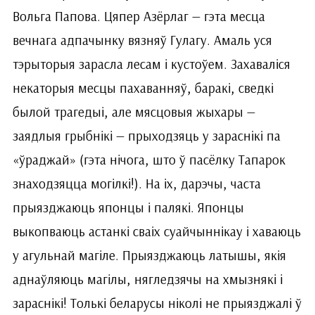
Вольга Папова. Цяпер Азёрлаг — гэта месца
вечнага адпачынку вязняў Гулагу. Амаль уся
тэрыторыя зарасла лесам і кустоўем. Захаваліся
некаторыя месцы пахаванняў, баракі, сведкі
былой трагедыі, але мясцовыя жыхары —
заядлыя грыбнікі — прыходзяць у зараснікі па
«ўраджай» (гэта нічога, што ў пасёлку Тапарок
знаходзяцца могілкі!). На іх, дарэчы, часта
прыязджаюць японцы і палякі. Японцы
выкопваюць астанкі сваіх суайчыннікау і хаваюць
у агульнай магіле. Прыязджаюць латышы, якія
аднаўляюць магілы, нягледзячы на хмызнякі і
зараснікі! Толькі беларусы ніколі не прыязджалі ў