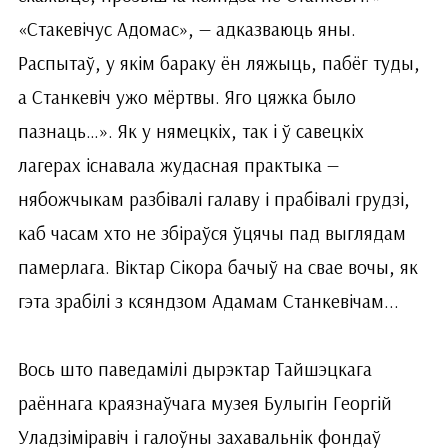
«Стакевічус Адомас», — адказваюць яны.
Распытаў, у якім бараку ён ляжыць, пабёг туды,
а Станкевіч ужо мёртвы. Яго цяжка было
пазнаць…». Як у нямецкіх, так і ў савецкіх
лагерах існавала жудасная практыка —
нябожчыкам разбівалі галаву і прабівалі грудзі,
каб часам хто не збіраўся ўцячы пад выглядам
памерлага. Віктар Сікора бачыў на свае вочы, як
гэта зрабілі з ксяндзом Адамам Станкевічам...
Вось што паведамілі дырэктар Тайшэцкага
раённага краязнаўчага музея Булыгін Георгій
Уладзіміравіч і галоўны захавальнік фондаў