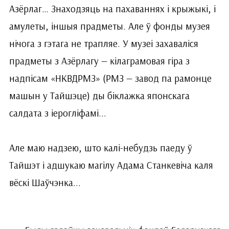
Азёрлаг… Знаходзяць на пахаваннях і крыжыкі, і
амулеты, іншыя прадметы. Але ў фонды музея
нічога з гэтага не трапляе. У музеі захаваліся
прадметы з Азёрлагу — кілаграмовая гіра з
надпісам «НКВДРМЗ» (РМЗ — завод па рамонце
машын у Тайшэце) ды біклажка японскага
салдата з іерогліфамі...
Але маю надзею, што калі-небудзь паеду ў
Тайшэт і адшукаю магілу Адама Станкевіча каля
вёскі Шаўчэнка...