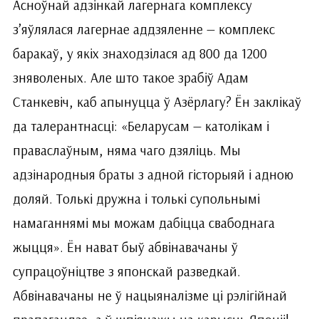
Асноўнай адзінкай лагернага комплексу
з’яўлялася лагернае аддзяленне — комплекс
баракаў, у якіх знаходзілася ад 800 да 1200
зняволеных. Але што такое зрабіў Адам
Станкевіч, каб апынуцца ў Азёрлагу? Ён заклікаў
да талерантнасці: «Беларусам — католікам і
праваслаўным, няма чаго дзяліць. Мы
адзінародныя браты з адной гісторыяй і адною
доляй. Толькі дружна і толькі супольнымі
намаганнямі мы можам дабіцца свабоднага
жыцця». Ён нават быў абвінавачаны ў
супрацоўніцтве з японскай разведкай.
Абвінавачаны не ў нацыяналізме ці рэлігійнай