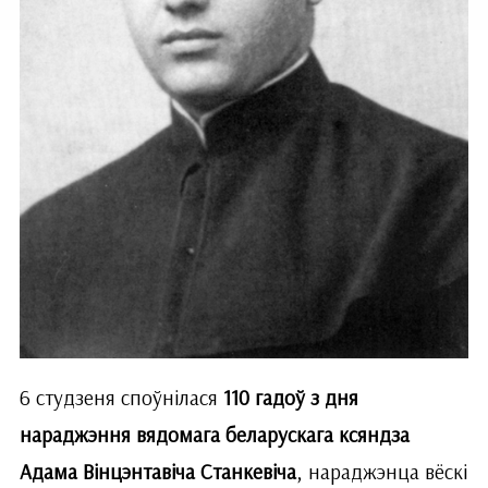
6 студзеня споўнілася
110 гадоў з дня
нараджэння вядомага беларускага ксяндза
Адама Вінцэнтавіча Станкевіча
, нараджэнца вёскі