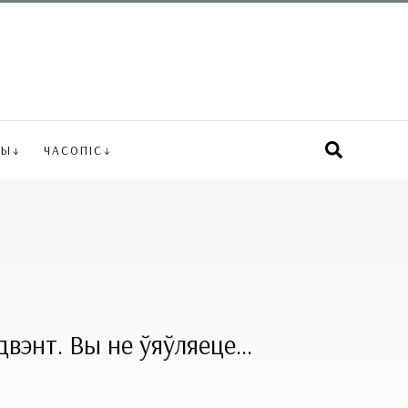
ВЫ
ЧАСОПІС
вэнт. Вы не ўяўляеце...