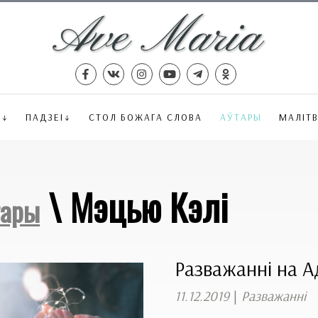
Ё
ПАДЗЕІ
СТОЛ БОЖАГА СЛОВА
АЎТАРЫ
МАЛІТ
\ Мэцью Кэлі
тары
Разважанні на Ад
11.12.2019
|
Разважанні