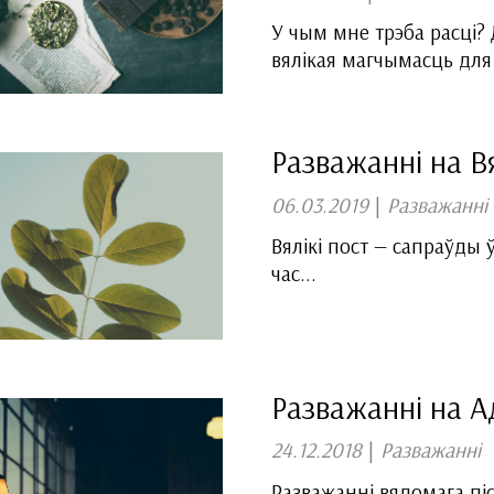
У чым мне трэба расці? 
вялікая магчымасць для
Разважанні на В
06.03.2019
|
Разважанні
Вялікі пост — сапраўды 
час...
Разважанні на А
24.12.2018
|
Разважанні
Разважанні вядомага піс