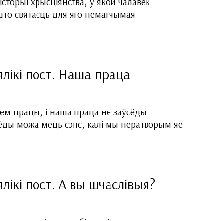
гісторыі хрысціянства, у якой чалавек
што святасць для яго немагчымая
лікі пост. Наша праца
ем працы, і наша праца не заўсёды
ёды можа мець сэнс, калі мы ператворым яе
лікі пост. А вы шчаслівыя?