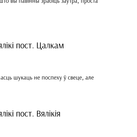
што вы павінны зрабіць заўтра, проста
лікі пост. Цалкам
асць шукаць не поспеху ў свеце, але
ікі пост. Вялікія