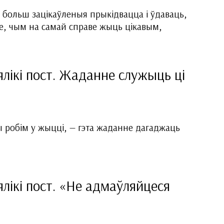
больш зацікаўленыя прыкідвацца і ўдаваць,
е, чым на самай справе жыць цікавым,
ялікі пост. Жаданне служыць ці
ы робім у жыцці, — гэта жаданне дагаджаць
лікі пост. «Не адмаўляйцеся