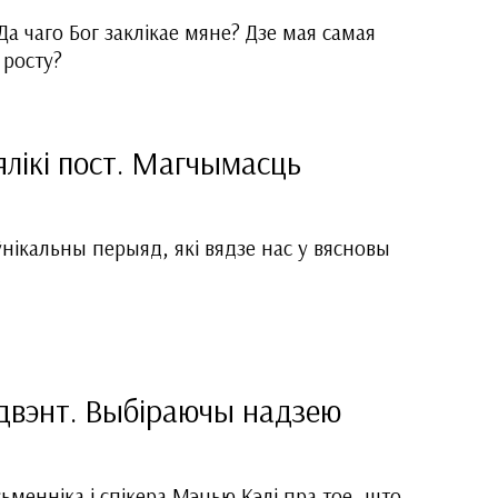
Да чаго Бог заклікае мяне? Дзе мая самая
 росту?
ялікі пост. Магчымасць
ўнікальны перыяд, які вядзе нас у вясновы
двэнт. Выбіраючы надзею
ьменніка і спікера Мэцью Кэлі пра тое, што