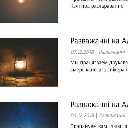
Кэлі пра расчараванне
Разважанні на 
07.12.2018
|
Разважанні
Мы працягваем друкавац
амерыканскага спікера і
Разважанні на А
05.12.2018
|
Разважанні
Прапануем вам, дарагія