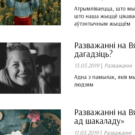
Атрымліваецца, што мы 
што наша жыццё цікава
аўтэнтычным жыццём
Разважанні на В
дагадзіць?
13.03.2019
|
Разважанні
Адна з памылак, якія м
людзям
Разважанні на Вя
ад шакаладу»
11.03.2019
|
Разважанні