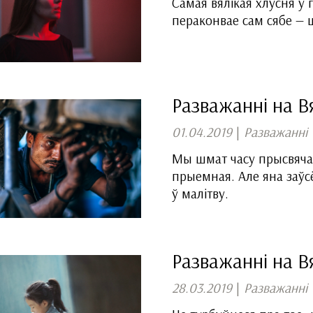
Самая вялікая хлусня ў 
пераконвае сам сябе — 
Разважанні на Вя
01.04.2019
|
Разважанні
Мы шмат часу прысвяча
прыемная. Але яна заўс
ў малітву.
Разважанні на Вя
28.03.2019
|
Разважанні