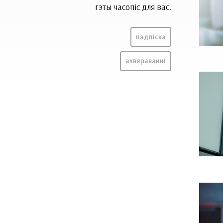
гэты часопіс для вас.
падпіска
ахвяраванні