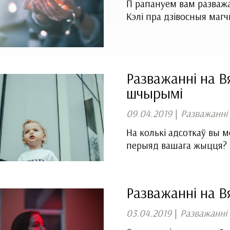
П рапануем вам разважа
Кэлі пра дзівосныя магч
Разважанні на Вя
шчырымі
09.04.2019
|
Разважанні
На колькі адсоткаў вы 
перыяд вашага жыцця? 
Разважанні на Вя
03.04.2019
|
Разважанні