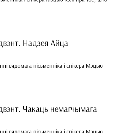
двэнт. Надзея Айца
ні вядомага пісьменніка і спікера Мэцью
двэнт. Чакаць немагчымага
ні вядомага пісьменніка і спікера Мэцью