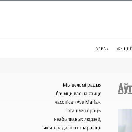
ВЕРА
ЖЫЦЦ
Аў
Мы вельмі радыя
бачыць вас на сайце
часопіса «Ave Maria».
Гэта плён працы
неабыякавых людзей,
якія з радасцю ствараюць