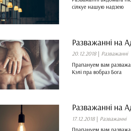
сілкуе нашую надзею
Разважанні на А
20.12.2018
|
Разважанні
Прапануем вам разважан
Кэлі пра вобраз Бога
Разважанні на А
17.12.2018
|
Разважанні
Прапануем вам разважан