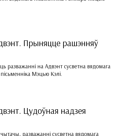
Адвэнт. Прыняцце рашэнняў
ь разважанні на Адвэнт сусветна вядомага
 пісьменніка Мэцью Кэлі.
двэнт. Цудоўная надзея
 чытачы, разважанні сусветна вядомага