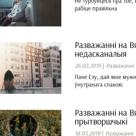
Не турбуйцеся пра тое, 
рабіце правільна
Разважанні на Вя
недасканалыя
26.03.2019
|
Разважанні
Пане Езу, дай мне мужн
ўнутранага спакою.
Разважанні на Вял
прытворшчыкі
18.03.2019
|
Разважанні