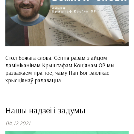
Стол Божага слова. Сёння разам з айцом
дамініканінам Крыштафам Коц’янам ОР мы
разважаем пра тое, чаму Пан Бог заклікае
хрысціянаў радавацца.
Нашы надзеі і задумы
04.12.2021