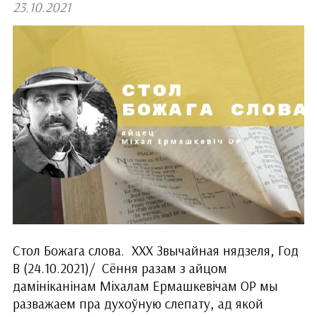
23.10.2021
Стол Божага слова. ХХX Звычайная нядзеля, Год
B (24.10.2021)/ Сёння разам з айцом
дамініканінам Міхалам Ермашкевічам ОР мы
разважаем пра духоўную слепату, ад якой