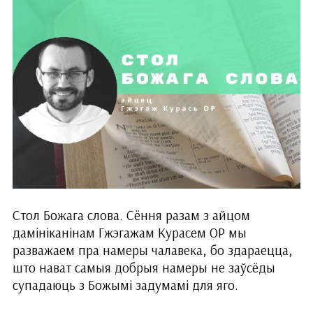
Стол Божага слова. Сёння разам з айцом
дамініканінам Гжэгажам Курасем ОР мы
разважаем пра намеры чалавека, бо здараецца,
што нават самыя добрыя намеры не заўсёды
супадаюць з Божымі задумамі для яго.