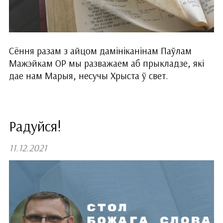
Сёння разам з айцом дамініканінам Паўлам
Мажэйкам ОР мы разважаем аб прыкладзе, які
дае нам Марыя, несучы Хрыста ў свет.
Радуйся!
11.12.2021