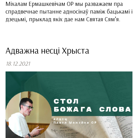
Міхалам Ермашкевічам OP мы разважаем пра
спрадвечнае пытанне адносінаў паміж бацькамі і
дзецьмі, прыклад якіх дае нам Святая Сям’я.
Адважна несці Хрыста
18.12.2021