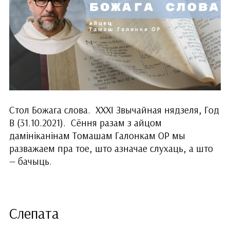
Стол Божага слова. ХХXІ Звычайная нядзеля, Год
B (31.10.2021). Сёння разам з айцом
дамініканінам Томашам Галонкам ОР мы
разважаем пра тое, што азначае слухаць, а што
— бачыць.
Слепата