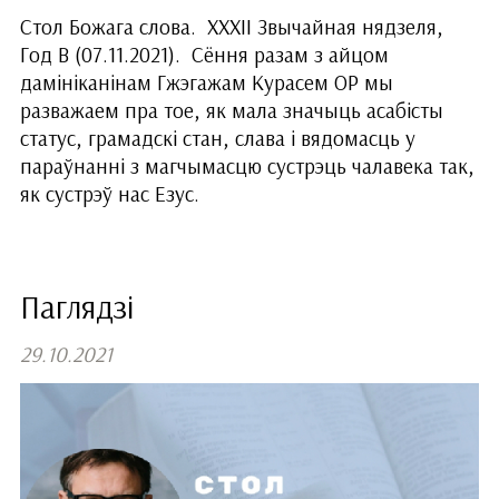
Стол Божага слова. ХХXІІ Звычайная нядзеля,
Год B (07.11.2021). Сёння разам з айцом
дамініканінам Гжэгажам Курасем ОР мы
разважаем пра тое, як мала значыць асабісты
статус, грамадскі стан, слава і вядомасць у
параўнанні з магчымасцю сустрэць чалавека так,
як сустрэў нас Езус.
Паглядзі
29.10.2021