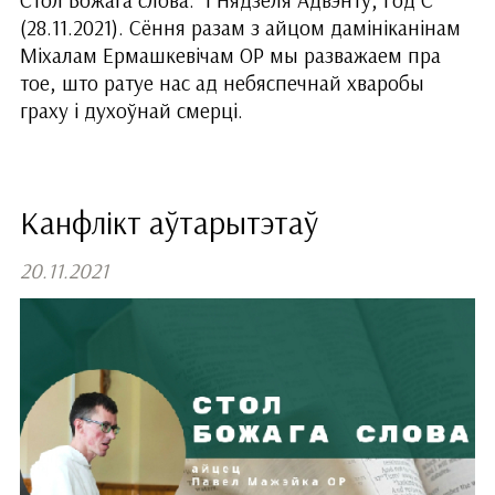
Стол Божага слова. І Нядзеля Адвэнту, Год С
(28.11.2021). Сёння разам з айцом дамініканінам
Міхалам Ермашкевічам ОР мы разважаем пра
тое, што ратуе нас ад небяспечнай хваробы
граху і духоўнай смерці.
Канфлікт аўтарытэтаў
20.11.2021