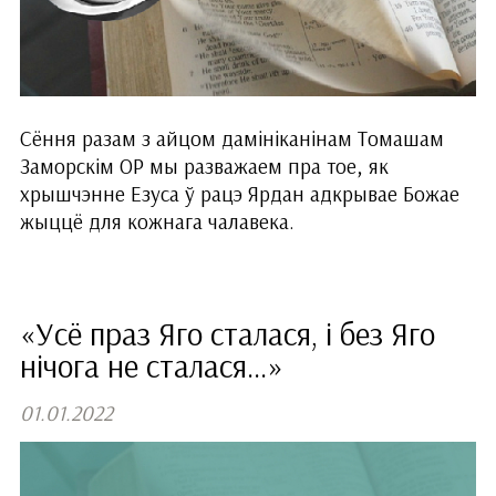
Сёння разам з айцом дамініканінам Томашам
Заморскім ОР мы разважаем пра тое, як
хрышчэнне Езуса ў рацэ Ярдан адкрывае Божае
жыццё для кожнага чалавека.
«Усё праз Яго сталася, і без Яго
нічога не сталася…»
01.01.2022