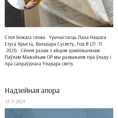
Стол Божага слова. Урачыстасць Пана Нашага
Езуса Хрыста, Валадара Сусвету, Год В (21 .11
.2021). Сёння разам з айцом дамініканінам
Паўлам Мажэйкам ОР мы разважаем пра ўладу і
пра сапраўднага Уладара свету.
Надзейная апора
13.11.2021