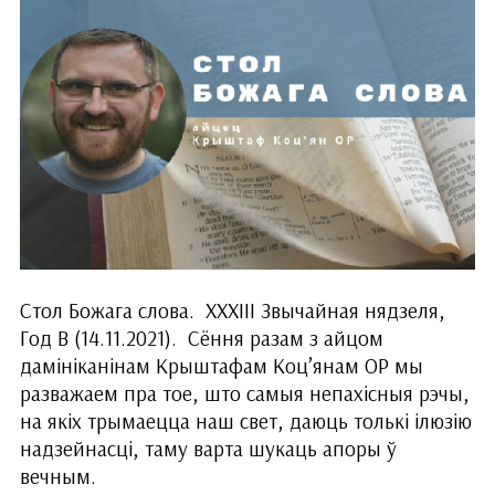
Стол Божага слова. ХХХІІІ Звычайная нядзеля,
Год B (14.11.2021). Сёння разам з айцом
дамініканінам Крыштафам Коц’янам ОР мы
разважаем пра тое, што самыя непахісныя рэчы,
на якіх трымаецца наш свет, даюць толькі ілюзію
надзейнасці, таму варта шукаць апоры ў
вечным.