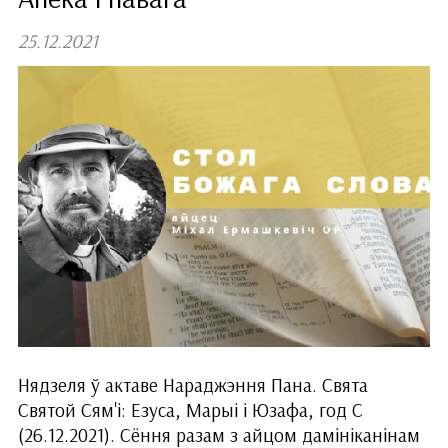
25.12.2021
Нядзеля ў актаве Нараджэння Пана. Свята
Святой Сям'і: Езуса, Марыі і Юзафа, год С
(26.12.2021). Сёння разам з айцом дамініканінам