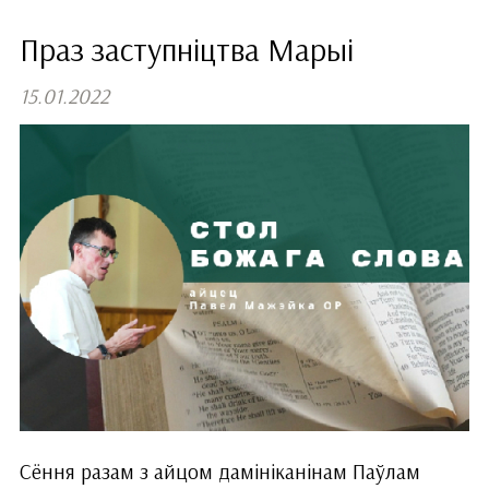
Праз заступніцтва Марыі
15.01.2022
Сёння разам з айцом дамініканінам Паўлам