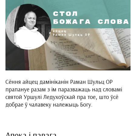
Сёння айцец дамініканін Раман Шульц ОР
прапануе разам з ім паразважаць над словамі
святой Уршулі Ледухоўскай пра тое, што ўсё
добрае ў чалавеку належыць Богу.
Апека і павага