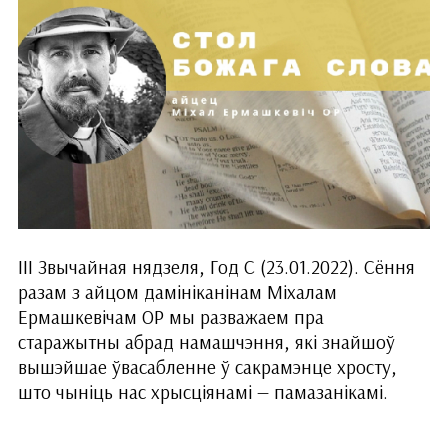
ІІІ Звычайная нядзеля, Год С (23.01.2022). Сёння
разам з айцом дамініканінам Міхалам
Ермашкевічам ОР мы разважаем пра
старажытны абрад намашчэння, які знайшоў
вышэйшае ўвасабленне ў сакрамэнце хросту,
што чыніць нас хрысціянамі — памазанікамі.