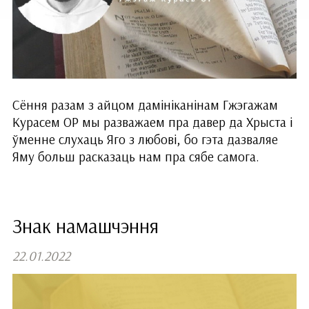
Сёння разам з айцом дамініканінам Гжэгажам
Курасем ОР мы разважаем пра давер да Хрыста і
ўменне слухаць Яго з любові, бо гэта дазваляе
Яму больш расказаць нам пра сябе самога.
Знак намашчэння
22.01.2022