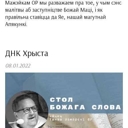
Мажэйкам ОР мы разважаем пра тое, у чым сэнс
малітвы аб заступніцтве Божай Маці, і як
правільна ставіцца да Яе, нашай магутнай
Апякункі.
ДНК Хрыста
08.01.2022