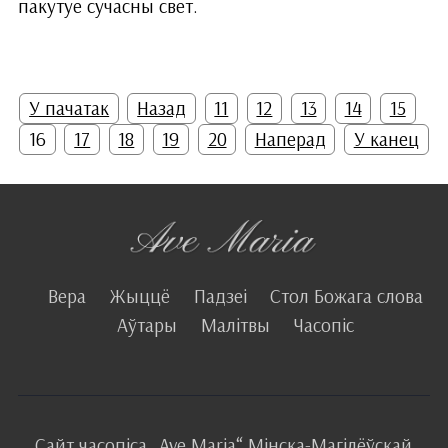
пакутуе сучасны свет.
У пачатак
Назад
11
12
13
14
15
16
17
18
19
20
Наперад
У канец
Вера
Жыццё
Падзеі
Стол Божага слова
Аўтары
Малітвы
Часопіс
Сайт часопіса
„Ave Maria“
Мінска-Магілёўскай