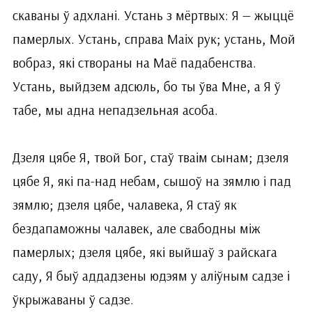
скаваны ў адхлані. Устань з мёртвых: Я — жыццё
памерлых. Устань, справа Маіх рук; устань, Мой
вобраз, які створаны на Маё падабенства.
Устань, выйдзем адсюль, бо ты ўва Мне, а Я ў
табе, мы адна непадзельная асоба.
Дзеля цябе Я, твой Бог, стаў тваім сынам; дзеля
цябе Я, які па-над небам, сышоў на зямлю і пад
зямлю; дзеля цябе, чалавека, Я стаў як
бездапаможны чалавек, але свабодны між
памерлых; дзеля цябе, які выйшаў з райскага
саду, Я быў аддадзены юдэям у аліўным садзе і
ўкрыжаваны ў садзе.