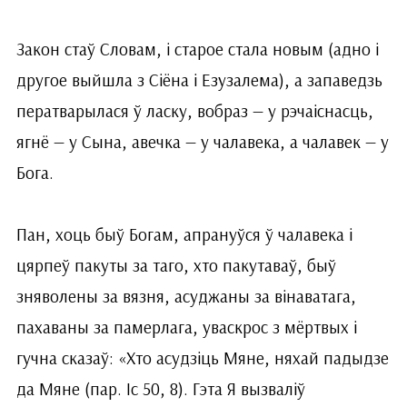
Закон стаў Словам, і старое стала новым (адно і
другое выйшла з Сіёна і Езузалема), а запаведзь
ператварылася ў ласку, вобраз — у рэчаіснасць,
ягнё — у Сына, авечка — у чалавека, а чалавек — у
Бога.
Пан, хоць быў Богам, апрануўся ў чалавека і
цярпеў пакуты за таго, хто пакутаваў, быў
зняволены за вязня, асуджаны за вінаватага,
пахаваны за памерлага, уваскрос з мёртвых і
гучна сказаў: «Хто асудзіць Мяне, няхай падыдзе
да Мяне (пар. Іс 50, 8). Гэта Я вызваліў