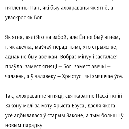
нятленны Пан, які быў ахвяраваны як ягнё, а
ўваскрос як Бог.
Як ягня, вялі Яго на забой, але Ён не быў ягнём,
і, як авечка, маўчаў перад тымі, хто стрыжэ яе,
аднак не быў авечкай. Вобраз мінуў і засталася
праўда: замест ягняці — Бог, замест авечкі —
чалавек, а ў чалавеку — Хрыстус, які змяшчае ўсё.
Так, ахвяраванне ягняці, святкаванне Пасхі і кнігі
Закону мелі за мэту Хрыста Езуса, дзеля якога
ўсё адбывалася ў старым Законе, а тым больш і ў
новым парадку.