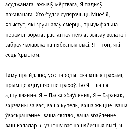
асуджанага. ажывіў мёртвага, Я падняў
пахаванага. Хто будзе супярэчыць Мне? Я,
Хрыстус, які зруйнаваў смерць, трыумфальна
перамог ворага, растаптаў пекла, звязаў волата і
забраў чалавека на нябесныя высі. Я — той, які
ёсць Хрыстом.
Таму прыйдзіце, усе народы, скаваныя грахамі, і
прыміце адпушчэнне грахоў. Бо Я — ваша
адпушчэнне, Я — Пасха збаўлення, Я — Баранак,
зарэзаны за вас, ваша купель, ваша жыццё, ваша
ўваскрашэнне, ваша святло, ваша збаўленне,
ваш Валадар. Я ўзношу вас на нябесныя высі; Я