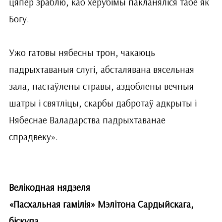
цяпер зраблю, каб херубімы пакланяліся табе як
Богу.
Ужо гатовы нябесны трон, чакаюць
падрыхтаваныя слугі, абсталявана вясельная
зала, пастаўлены стравы, аздоблены вечныя
шатры і святліцы, скарбы дабротаў адкрыты і
Нябеснае Валадарства падрыхтаванае
спрадвеку».
Велікодная нядзеля
«Пасхальная гамілія» Мэлітона Сардыйскага,
біскупа