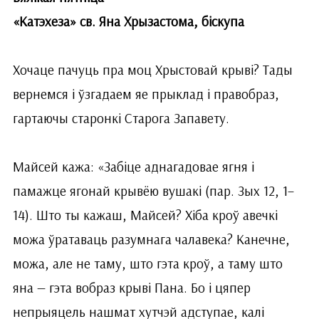
«Катэхеза» св. Яна Хрызастома, біскупа
Хочаце пачуць пра моц Хрыстовай крыві? Тады
вернемся і ўзгадаем яе прыклад і правобраз,
гартаючы старонкі Старога Запавету.
Майсей кажа: «Забіце аднагадовае ягня і
памажце ягонай крывёю вушакі (пар. Зых 12, 1–
14). Што ты кажаш, Майсей? Хіба кроў авечкі
можа ўратаваць разумнага чалавека? Канечне,
можа, але не таму, што гэта кроў, а таму што
яна — гэта вобраз крыві Пана. Бо і цяпер
непрыяцель нашмат хутчэй адступае, калі