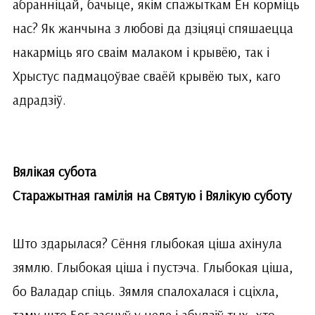
абранніцай, бачыце, якім спажыткам Ён корміць
нас? Як жанчына з любові да дзіцяці спяшаецца
накарміць яго сваім малаком і крывёю, так і
Хрыстус падмацоўвае сваёй крывёю тых, каго
адрадзіў.
Вялікая субота
Старажытная гамілія на Святую і Вялікую суботу
Што здарылася? Сёння глыбокая ціша ахінула
зямлю. Глыбокая ціша і пустэча. Глыбокая ціша,
бо Валадар спіць. Зямля спалохалася і сціхла,
таму што Бог заснуў у целе і абудзіў тых, хто