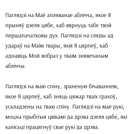
Паглядзі на Маё апляванае аблічча, якое Я
прыняў дзеля цябе, каб вярнуць табе твой
першапачатковы дух. Паглядзі на сляды ад
удараў на Маім твары, якія Я цярпеў, каб
аднавіць Мой вобраз у тваім знявечаным
абліччы.
Паглядзі на маю спіну, зраненую бічаваннем,
якое Я цярпеў, каб зняць цяжар тваіх грахоў,
ускладзены на тваю спіну. Паглядзі на мае рукі,
моцна прыбітыя цвікамі да дрэва дзеля цябе, які
калісьці працягнуў свае рукі да дрэва.