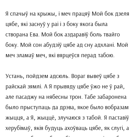
Я спачыў на крыжы, і меч працяў Мой бок дзеля
цябе, які заснуў у раі і з боку якога была
створана Ева. Мой бок аздаравіў боль твайго
боку. Мой сон абудзіў цябе ад сну адхлані. Мой
меч зламаў меч, які вярцеўся перад табою.
Устань, пойдзем адсюль. Вораг вывеў цябе з
райскай зямлі. А Я прывяду цябе ўжо не ў рай,
але пасаджу на нябесны трон. Табе забаронена
было прыступаць да дрэва, якое было вобразам
жыцця, а Я, жыццё, злучаюся з табой. Я паставіў
херубімаў, якія будуць ахоўваць цябе, як слугі, а