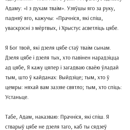
Адаму: «І з духам тваім». Узяўшы яго за руку,
падняў яго, кажучы: «Прачніся, які спіш,
уваскрэсні з мёртвых, і Хрыстус асветліць цябе.
Я Бог твой, які дзеля цябе стаў тваім сынам.
Дзеля цябе і дзеля тых, хто павінен нарадзіцца
ад цябе, Я кажу цяпер і загадваю сваёю ўладай
тым, што ў кайданах: Выйдзіце; тым, хто ў
цемры: няхай вам заззяе святло; тым, хто спіць:
Устаньце.
Табе, Адам, наказваю: Прачніся, які спіш. Я
стварыў цябе не дзеля таго, каб ты сядзеў