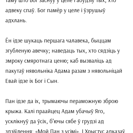
адвеку спаў. Бог памёр у целе і ўзрушыў
адхлань.
Ён ідзе шукаць першага чалавека, быццам
згубленую авечку; наведаць тых, хто сядзіць у
змроку смяротнага ценю; каб вызваліць ад
пакутаў нявольніка Адама разам з нявольніцай
Евай ідзе іх Бог і Сын.
Пан ідзе да іх, трымаючы пераможную зброю
крыжа. Калі праайцец Адам убачыў Яго,
усклікнуў да ўсіх, б’ючы сябе ў грудзі ад
здзіўлення: «Мой Пан з усімі». І Хрыстус адказаў