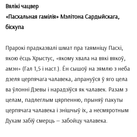
Вялікі чацвер
«Пасхальная гамілія» Мэлітона Сардыйскага,
біскупа
Прарокі прадказвалі шмат пра таямніцу Пасхі,
якою ёсць Хрыстус, «якому хвала на вякі вякоў,
амэн» (Гал 1,5 і наст.). Ён сышоў на зямлю з неба
дзеля церпячага чалавека, апрануўся ў яго цела
ва ўлонні Дзевы і нарадзіўся як чалавек. Разам з
целам, падлеглым цярпенню, прыняў пакуты
церпячага чалавека і знішчыў іх, а несмяротным
Духам забіў смерць — забойцу чалавека.