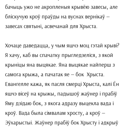
бачыць ужо не акропленыя крывёю завесы, але
бліскучую кроў праўды на вуснах вернікаў —
завесах святыні, асвечанай для Хрыста.
Хочаце даведацца, у чым яшчэ моц гэтай крыві?
Я хачу, каб вы спачатку прыгледзеліся, з якой
крыніцы яна выцякае. Яна выцякае найперш з
самога крыжа, а пачатак яе — бок Хрыста.
Евангелле кажа, як пасля смерці Хрыста, калі Ён
яшчэ вісеў на крыжы, падышоў жаўнер і прабіў
Яму дзідаю бок, з якога адразу выцекла вада і
кроў. Вада была сімвалам хросту, а кроў —
Эўхарыстыі. Жаўнер прабіў бок Хрысту і адкрыў