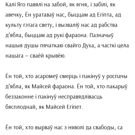
Калі Яго павялі на забой, як ягня, і забілі, як
авечку, Ён уратаваў нас, быццам ад Егіпта, ад
культу гэтага свету, і вызваліў нас ад рабства
д’ябла, быццам ад рукі фараона. Пазначыў
нашыя душы пячаткаю свайго Духа, а часткі цела
нашага — сваёй крывёю.
Ён той, хто асаромеў смерць і пакінуў у роспачы
д’ябла, як Майсей фараона. Ён той, хто пакарыў
беззаконне і пакінуў несправядлівасць
бясплоднай, як Майсей Егіпет.
Ён той, хто вырваў нас з няволі да свабоды, са