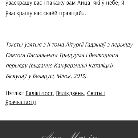
ўваскрашу вас і пакажу вам Айца. які ў небе; Я
ўваскрашу вас сваёй правіцай».
Тэксты ўзятыя з ІІ тома Літургіі Гадзінаў з перыяду
Святога Пасхальнага Трыдуума і Велікоднага
перыяду (выданне Канферэнцыі Каталіцкіх
Біскупаў у Беларусі, Мінск, 2013).
Цэтлікі:
Вялікі пост
,
Вялікдзень
,
Святы і
ўрачыстасці