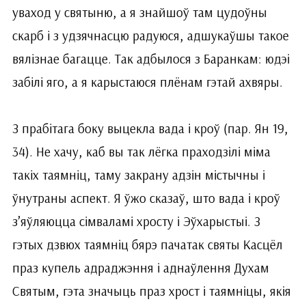
уваход у святыню, а я знайшоў там цудоўны
скарб і з удзячнасцю радуюся, адшукаўшы такое
вялізнае багацце. Так адбылося з Баранкам: юдэі
забілі яго, а я карыстаюся плёнам гэтай ахвяры.
З прабітага боку выцекла вада і кроў (пар. Ян 19,
34). Не хачу, каб вы так лёгка праходзілі міма
такіх таямніц, таму закрану адзін містычны і
ўнутраны аспект. Я ўжо сказаў, што вада і кроў
з’яўляюцца сімваламі хросту і Эўхарыстыі. З
гэтых дзвюх таямніц бярэ пачатак святы Касцёл
праз купель адраджэння і аднаўлення Духам
Святым, гэта значыць праз хрост і таямніцы, якія