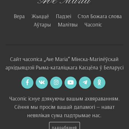
Вера
Жыццё
Падзеі
Стол Божага слова
Аўтары
Малітвы
Часопіс
Сайт часопіса
„Ave Maria“
Мінска-Магілёўскай
архідыяцэзіі
Рыма-каталіцкага
Касцёла
ў Беларусі
Часопіс існуе дзякуючы вашым ахвяраванням.
Сёння мы просім вашай дапамогі — нават
невялікая сума падтрымае нас.
падрабязней