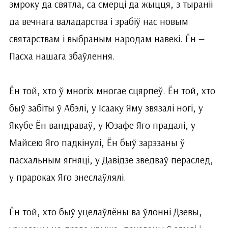
змроку да святла, са смерці да жыцця, з тыраніі
да вечнага валадарства і зрабіў нас новым
святарствам і выбраным народам навекі. Ён —
Пасха нашага збаўлення.
Ён той, хто ў многіх многае сцярпеў. Ён той, хто
быў забіты ў Абэлі, у Ісааку Яму звязалі ногі, у
Якубе Ён вандраваў, у Юзафе Яго прадалі, у
Майсею Яго падкінулі, Ён быў зарэзаны ў
пасхальным ягняці, у Давідзе зведваў пераслед,
у прароках Яго знеслаўлялі.
Ён той, хто быў уцелаўлёны ва ўлонні Дзевы,