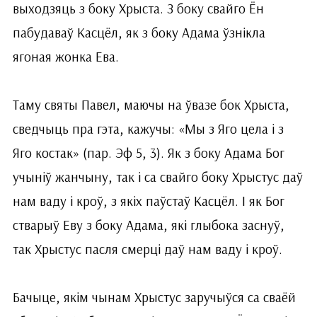
выходзяць з боку Хрыста. З боку свайго Ён
пабудаваў Касцёл, як з боку Адама ўзнікла
ягоная жонка Ева.
Таму святы Павел, маючы на ўвазе бок Хрыста,
сведчыць пра гэта, кажучы: «Мы з Яго цела і з
Яго костак» (пар. Эф 5, 3). Як з боку Адама Бог
учыніў жанчыну, так і са свайго боку Хрыстус даў
нам ваду і кроў, з якіх паўстаў Касцёл. І як Бог
стварыў Еву з боку Адама, які глыбока заснуў,
так Хрыстус пасля смерці даў нам ваду і кроў.
Бачыце, якім чынам Хрыстус заручыўся са сваёй