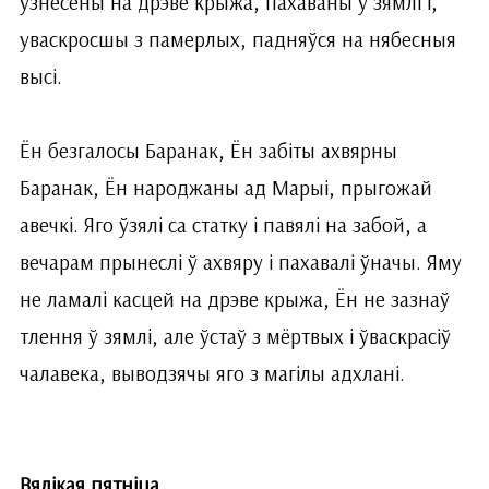
узнесены на дрэве крыжа, пахаваны ў зямлі і,
уваскросшы з памерлых, падняўся на нябесныя
высі.
Ён безгалосы Баранак, Ён забіты ахвярны
Баранак, Ён народжаны ад Марыі, прыгожай
авечкі. Яго ўзялі са статку і павялі на забой, а
вечарам прынеслі ў ахвяру і пахавалі ўначы. Яму
не ламалі касцей на дрэве крыжа, Ён не зазнаў
тлення ў зямлі, але ўстаў з мёртвых і ўваскрасіў
чалавека, выводзячы яго з магілы адхлані.
Вялікая пятніца