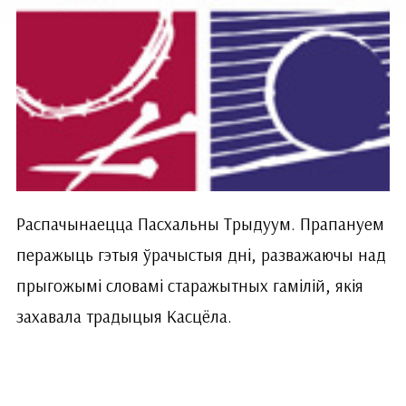
Распачынаецца Пасхальны Трыдуум. Прапануем
перажыць гэтыя ўрачыстыя дні, разважаючы над
прыгожымі словамі старажытных гамілій, якія
захавала традыцыя Касцёла.