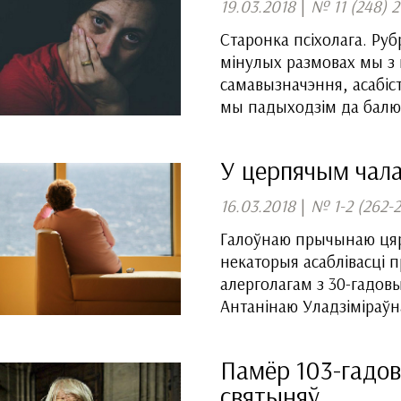
19.03.2018
|
№ 11 (248) 2
Старонка псіхолага. Руб
мінулых размовах мы з 
самавызначэння, асабі
мы падыходзім да балю
У церпячым чал
16.03.2018
|
№ 1-2 (262-2
Галоўнаю прычынаю цяр
некаторыя асаблівасці 
алерголагам з 30-гадо
Антанінаю Уладзіміраўн
Памёр 103-гадо
святыняў