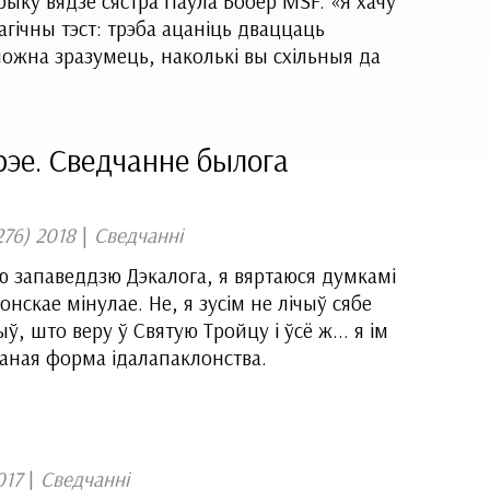
рыку вядзе сястра Паўла Бобер MSF. «Я хачу
гічны тэст: трэба ацаніць дваццаць
можна зразумець, наколькі вы схільныя да
рэе. Сведчанне былога
276) 2018
|
Сведчанні
 запаведдзю Дэкалога, я вяртаюся думкамі
онскае мінулае. Не, я зусім не лічыў сябе
ў, што веру ў Святую Тройцу і ўсё ж... я ім
ваная форма ідалапаклонства.
017
|
Сведчанні