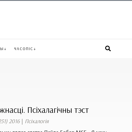
ВЫ
ЧАСОПІС
насці. Псіхалагічны тэст
251) 2016
|
Псіхалогія