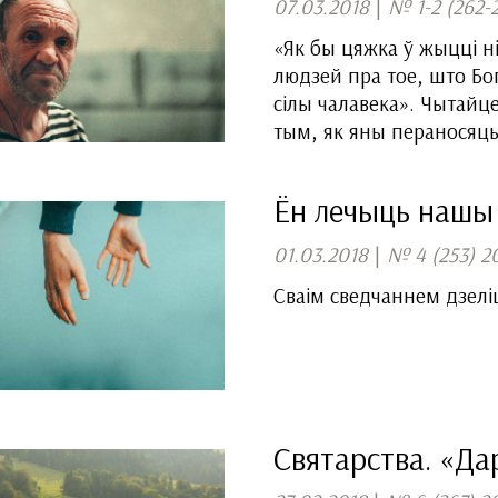
07.03.2018
|
№ 1-2 (262-
«Як бы цяжка ў жыцці н
людзей пра тое, што Бог
сілы чалавека». Чытайце
тым, як яны пераносяць
Ён лечыць нашы
01.03.2018
|
№ 4 (253) 2
Cваім сведчаннем дзелі
Святарства. «Дар