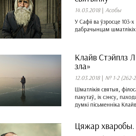
14.03.2018
|
Асобы
У Сафіі ва ўзросце 103-
дабрачынцам шматлікіх 
Клайв Стэйплз Л
зла»
12.03.2018
|
№ 1-2 (262-2
Шматлікія святыя, філо
пакутаў, іх сэнсу, пахо
думкі пісьменніка Клай
Цяжар хваробы. 