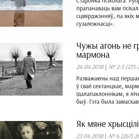
Старонка псіхолага. Руб
прапанаваць вам псіхала
сцвярджэнняў, па якіх 
сузалежнасці».
Чужы агонь не г
мармона
24.04.2018
|
№ 2-3 (275-
Разважаючы над першаю
ў сваё сектанцкае, марм
ідалапаклоннікам, я лічы
быў. Гэта была замаска
Як мяне хрысцілі
23.04.2018
|
№ 6 (267) 2