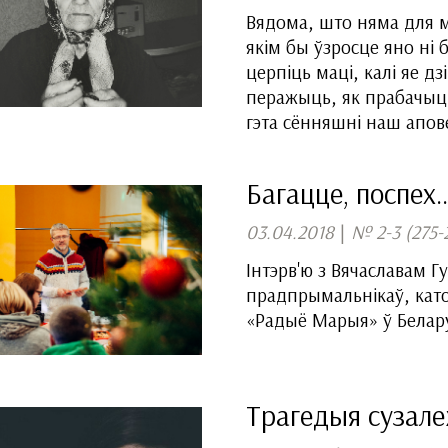
Вядома, што няма для ма
якім бы ўзросце яно ні б
церпіць маці, калі яе дз
перажыць, як прабачыць 
гэта сённяшні наш апов
Багацце, поспех
03.04.2018
|
№ 2-3 (275-
Інтэрв'ю з Вячаславам Гу
прадпрымальнікаў, катол
«Радыё Марыя» ў Белару
Трагедыя сузале