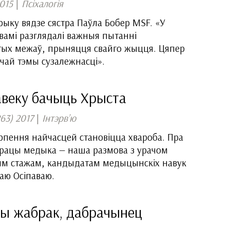
015
|
Псіхалогія
рыку вядзе сястра Паўла Бобер MSF. «У
вамі разглядалі важныя пытанні
стых межаў, прыняцця свайго жыцця. Цяпер
чай тэмы сузалежнасці».
авеку бачыць Хрыста
63) 2017
|
Інтэрв’ю
пення найчасцей становіцца хвароба. Пра
працы медыка — наша размова з урачом
вым стажам, кандыдатам медыцынскіх навук
аю Осіпаваю.
вы жабрак, дабрачынец