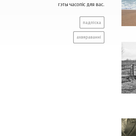
гэты часопіс для вас.
падпіска
ахвяраванні