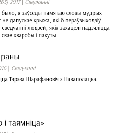
263) 2017
|
Сведчанні
і было, я заўсёды памятаю словы мудрых
 не дапускае крыжа, які б пераўзыходзіў
 сведчанні людзей, якія захацелі падзяліцца
 свае хваробы і пакуты
 раны
016
|
Сведчанні
цца Тэрэза Шарафановіч з Наваполацка.
 і таямніца»