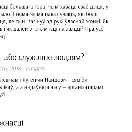
ці большага гора, чым хаваць сваё дзіця, у
ыло. І немагчыма нават уя­віць, які боль
іця, яе сын, загінуў ад рукі ўласнай жонкі. Як
і як далей з гэтым ісці па жыцці? Пра ўсё
ед.
… або служэнне людзям?
276) 2018
|
Інтэрв’ю
левічам і Яўгеніяй Найдовіч - сям’ёй
ікаў, а з нядаўняга часу — арганізатарамі
сі
жнасці