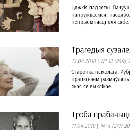
Цяжкія падлеткі. Пачуў
напружваемся, насцярож
непрыемнасці для сябе..
Трагедыя сузале
12.04.2018
|
№ 12 (249) 
Старонка псіхолага. Ру
працягваем размаўляць 
якая яе выклікае.
Трэба прабачыць.
11.04.2018
|
№ 4 (277) 20