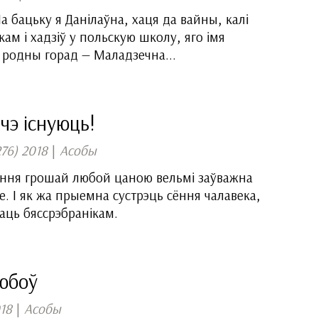
 баць­ку я Данілаўна, хаця да вайны, калі
ам і хадзіў у польскую школу, яго імя
й родны горад — Маладзечна...
чэ існуюць!
276) 2018
|
Асобы
ання грошай любой цаною вельмі заўважна
. І як жа прыемна сустрэць сёння чалавека,
аць бяссрэбранікам.
любоў
018
|
Асобы