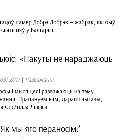
х гадоў памёр Добрэ Добрэв — жабрак, які быў
святыняў у Балгарыі.
ьюіс: «Пакуты не нараджаюць
63) 2017
|
Разважанні
сафы і мысліцелі разважаюць на тэму
джання. Прапануем вам, дарагія чытачы,
ва Стэйплза Льюіса
Як мы яго пераносім?