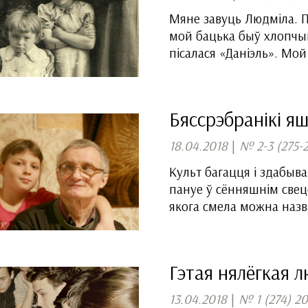
Мяне завуць Людміла. Па
мой бацька быў хлопчык
пісалася «Даніэль». Мо
Бяссрэбранікі яш
18.04.2018
|
№ 2-3 (275-
Культ багацця і здабыв
пануе ў сённяшнім свеце
якога смела можна назв
Гэтая нялёгкая 
13.04.2018
|
№ 1 (274) 2