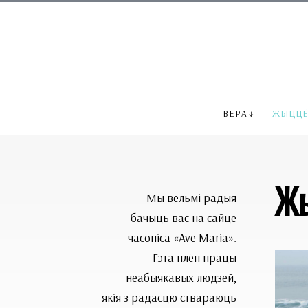
ВЕРА
ЖЫЦЦ
Ж
Мы вельмі радыя
бачыць вас на сайце
часопіса «Ave Maria».
Гэта плён працы
неабыякавых людзей,
якія з радасцю ствараюць