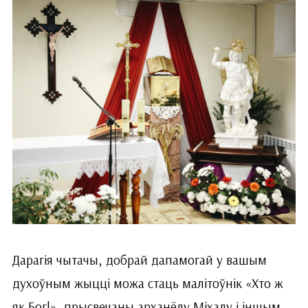
Дарагія чытачы, добрай дапамогай у вашым
духоўным жыцці можа стаць малітоўнік «Хто ж
як Бог!», прысвечаны арханёлу Міхалу і іншым