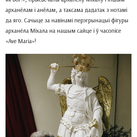
арханёлам і анёлам, а таксама дадатак з нотамі
да яго. Сачыце за навінамі перэгрынацыі фігуры
арханёла Міхала на нашым сайце і ў часопісе
«Ave Maria»!