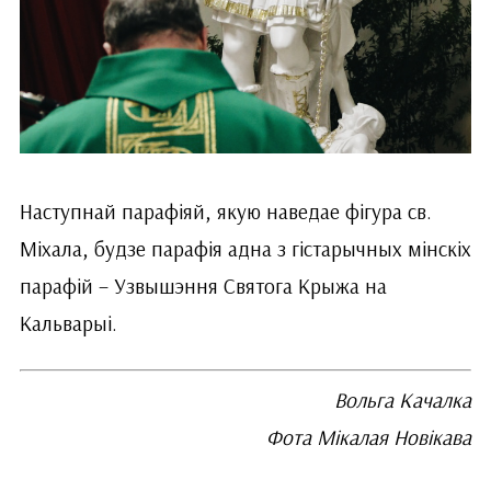
Наступнай парафіяй, якую наведае фігура св.
Міхала, будзе парафія адна з гістарычных мінскіх
парафій – Узвышэння Святога Крыжа на
Кальварыі.
Вольга Качалка
Фота Мікалая Новікава