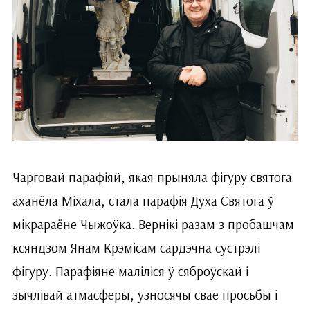
Чарговай парафіяй, якая прыняла фігуру святога
аханёла Міхала, стала парафія Духа Святога ў
мікрараёне Чыжоўка. Вернікі разам з пробашчам
ксяндзом Янам Крэмісам сардэчна сустрэлі
фігуру. Парафіяне маліліся ў сяброўскай і
зычлівай атмасферы, узносячы свае просьбы і