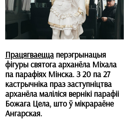
Працягваецца
перэгрынацыя
фігуры святога арханёла Міхала
па парафіях Мінска. З 20 па 27
кастрычніка праз заступніцтва
арханёла маліліся вернікі парафіі
Божага Цела, што ў мікрараёне
Ангарская.