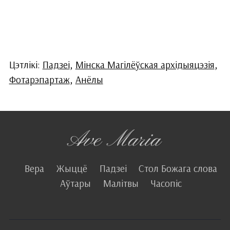
Цэтлікі:
Падзеі
,
Мінска Магілёўская архідыяцэзія
,
Фотарэпартаж
,
Анёлы
Вера
Жыццё
Падзеі
Стол Божага слова
Аўтары
Малітвы
Часопіс