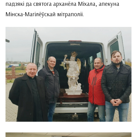
падзякі да святога арханёла Міхала, апекуна
Мінска-Магілёўскай мітраполіі.