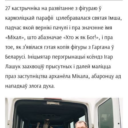
27 кастрычніка на развітанне з фігураю ў
кармэліцкай парафіі цэлебравалася святая Імша,
падчас якой вернікі пачулі і пра значэнне імя
«Міхал», што абазначае «Хто ж як Бог!», і пра
тое, як з’явілася гэтая копія фігуры з Гаргана ў
Беларусі. Ініцыятар перэгрынацыі ксёндз Ігар
Лашук заахвоціў прысутных і далей маліцца
праз заступніцтва арханёла Міхала, абаронцу ад
нападкаў злога духа.