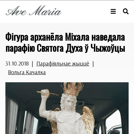
Фігура арханёла Міхала наведала
парафію Святога Духа ў Чыжоўцы
31.10.2018
|
Парафіяльнае жыццё
|
Вольга Качалка