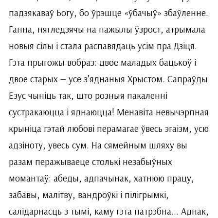
падзякаваў Богу, бо ўрэшце «ўбачыў» збаўленне.
Ганна, нягледзячы на пажылы ўзрост, атрымала
новыя сілы і стала распавядаць усім пра Дзіця.
Гэта прыгожы вобраз: двое маладых бацькоў і
двое старых — усе з’яднаныя Хрыстом. Сапраўды
Езус чыніць так, што розныя пакаленні
сустракаюцца і яднаюцца! Менавіта невычэрпная
крыніца гэтай любові перамагае ўвесь эгаізм, усю
адзіноту, увесь сум. На сямейным шляху вы
разам перажываеце столькі незабыўных
момантаў: абеды, адпачынак, хатнюю працу,
забавы, малітву, вандроўкі і пілігрымкі,
салідарнасць з тымі, каму гэта патрэбна... Аднак,