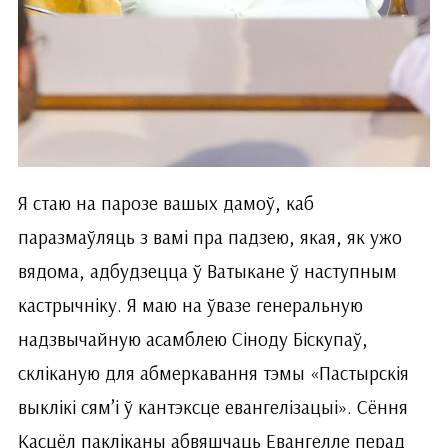
Я стаю на парозе вашых дамоў, каб
паразмаўляць з вамі пра падзею, якая, як ужо
вядома, адбудзецца ў Ватыкане ў наступным
кастрычніку. Я маю на ўвазе генеральную
надзвычайную асамблею Сіноду Біскупаў,
скліканую для абмеркавання тэмы «Пастырскія
выклікі сям’і ў кантэксце евангелізацыі». Сёння
Касцёл пакліканы абвяшчаць Евангелле перад