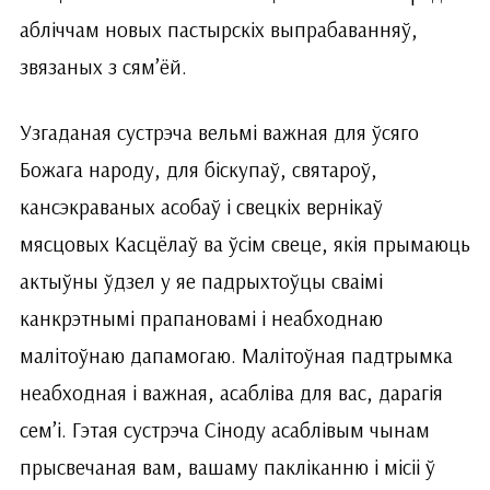
абліччам новых пастырскіх выпрабаванняў,
звязаных з сям’ёй.
Узгаданая сустрэча вельмі важная для ўсяго
Божага народу, для біскупаў, святароў,
кансэкраваных асобаў і свецкіх вернікаў
мясцовых Касцёлаў ва ўсім свеце, якія прымаюць
актыўны ўдзел у яе падрыхтоўцы сваімі
канкрэтнымі прапановамі і неабходнаю
малітоўнаю дапамогаю. Малітоўная падтрымка
неабходная і важная, асабліва для вас, дарагія
сем’і. Гэтая сустрэча Сіноду асаблівым чынам
прысвечаная вам, вашаму пакліканню і місіі ў