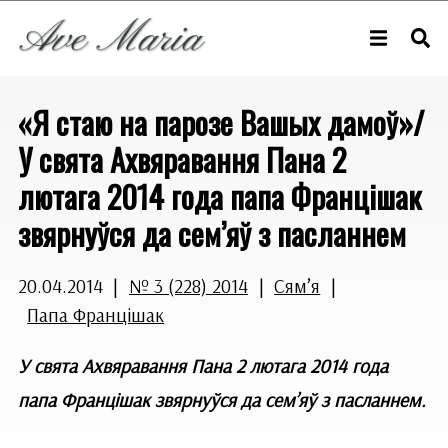
«Я стаю на парозе Вашых дамоў»/
У свята Ахвяравання Пана 2
лютага 2014 года папа Францішак
звярнуўся да сем’яў з пасланнем
20.04.2014
|
№ 3 (228) 2014
|
Сям’я
|
Папа Францішак
У свята Ахвяравання Пана 2 лютага 2014 года
папа Францішак звярнуўся да сем’яў з пасланнем.