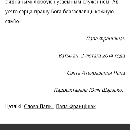
з’яднанымі любоўю і ўзаемным служэннем. Ад
усяго сэрца прашу Бога благаславіць кожную
сям’ю.
Папа Францішак
Ватыкан, 2 лютага 2014 года
Свята Ахвяравання Пана
Падрыхтавала Юлія Шэдзько..
Цэтлікі:
Слова Папы
,
Папа Францішак