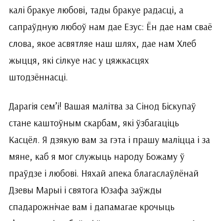
калі бракуе любові, тады бракуе радасці, а
сапраўдную любоў нам дае Езус: Ён дае нам сваё
слова, якое асвятляе наш шлях, дае нам Хлеб
жыцця, які сілкуе нас у цяжкасцях
штодзённасці.
Дарагія сем’і! Вашая малітва за Сінод Біскупаў
стане каштоўным скарбам, які ўзбагаціць
Касцёл. Я дзякую вам за гэта і прашу маліцца і за
мяне, каб я мог служыць народу Божаму ў
праўдзе і любові. Няхай апека благаслаўлёнай
Дзевы Марыі і святога Юзафа заўжды
спадарожнічае вам і дапамагае крочыць