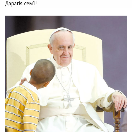
Дарагія сем’і!