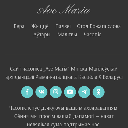
Вера
Жыццё
Падзеі
Стол Божага слова
Аўтары
Малітвы
Часопіс
Сайт часопіса
„Ave Maria“
Мінска-Магілёўскай
архідыяцэзіі
Рыма-каталіцкага
Касцёла
ў Беларусі
Часопіс існуе дзякуючы вашым ахвяраванням.
Сёння мы просім вашай дапамогі — нават
невялікая сума падтрымае нас.