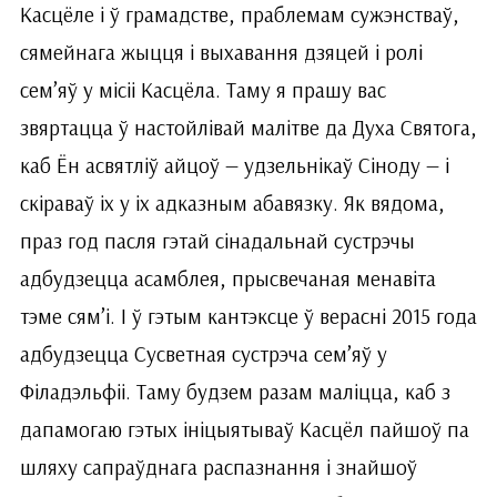
Касцёле і ў грамадстве, праблемам сужэнстваў,
сямейнага жыцця і вы­хавання дзяцей і ролі
сем’яў у місіі Касцёла. Таму я прашу вас
звяртацца ў настойлівай малітве да Духа Святога,
каб Ён асвятліў айцоў — удзельнікаў Сіноду — і
скіраваў іх у іх адказным абавязку. Як вядома,
праз год пасля гэтай сінадальнай сустрэчы
адбудзецца асамблея, прысвечаная менавіта
тэме сям’і. І ў гэтым кантэксце ў верасні 2015 года
адбудзецца Сусветная сустрэча сем’яў у
Філадэльфіі. Таму будзем разам маліцца, каб з
дапамогаю гэтых ініцыятываў Касцёл пайшоў па
шляху сапраўднага распазнання і знайшоў