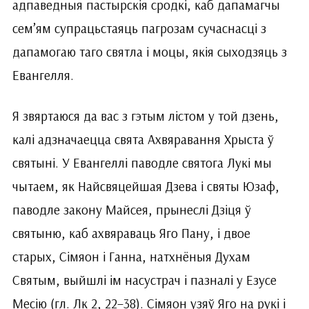
адпаведныя пастырскія сродкі, каб дапамагчы
сем’ям супрацьстаяць пагрозам сучаснасці з
дапамогаю таго святла і моцы, якія сыходзяць з
Евангелля.
Я звяртаюся да вас з гэтым лістом у той дзень,
калі адзначаецца свята Ахвяравання Хрыста ў
святыні. У Евангеллі паводле святога Лукі мы
чытаем, як Найсвяцейшая Дзева і святы Юзаф,
паводле закону Майсея, прынеслі Дзіця ў
святыню, каб ахвяраваць Яго Пану, і двое
старых, Сімяон і Ганна, натхнёныя Духам
Святым, выйшлі ім насустрач і пазналі у Езусе
Месію (гл. Лк 2, 22–38). Сімяон узяў Яго на рукі і