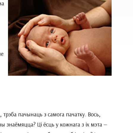
на
не
 трэба пачынаць з самога пачатку. Вось,
ы знаёмяцца? Ці ёсць у кожнага з іх мэта —