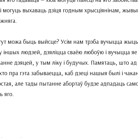
і могуць выхаваць дзіця годным хрысціянінам, жывы
іжняга.
тут можа быць выйсце? Усім нам трэба вучыцца жыць
у іншых людзей, дзяліцца сваёю любоўю і вучыцца яе
анне дзяцей, у тым ліку і будучых. Памятаць, што ад 
хто пра гэта забываецца, каб дзеці нашыя былі і чакан
стая, але тады пытанне абортаў будзе адпадаць само с
ь яго.