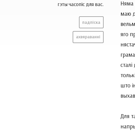
Няма 
гэты часопіс для вас.
маю д
падпіска
вельм
яго п
ахвяраванні
няста
грама
сталі
тольк
што і
выхав
Для т
напры