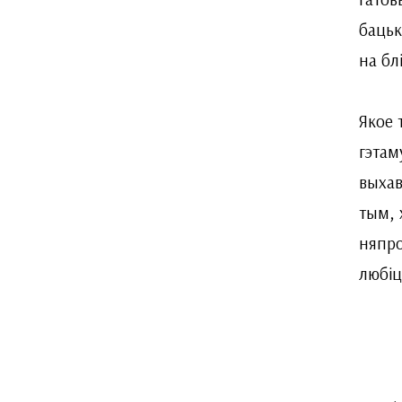
бацьк
на бл
Якое 
гэтам
выхав
тым, 
няпро
любіц