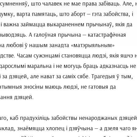
сумненняў, што чалавек не мае права забіваць. Але, 
умку, варта памятаць, што аборт — гэта забойства, і
і важна займацца выкараненнем прычынаў, якія да
рыводзяць. А галоўная прычына — катастрафічная
ча любові ў нашым занадта «матэрыяльным»
дстве. Часам сужэнцамі становяцца людзі, якія яшчэ 
 дарослымі маральна і не могуць браць адказнасць не
і за дзяцей, але нават за саміх сябе. Трагедыя ў тым,
нтымныя зносіны маюць людзі, не гатовыя да
ання дзяцей.
аго, каб прадухіліць забойствы ненароджаных дзяцей,
клад, знаёмяцца хлопец і дзяўчына — а дзеля чаго ян