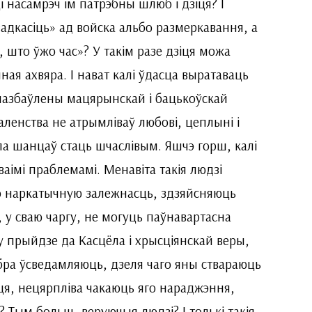
ці насамрэч ім патрэбны шлюб і дзіця? І
«адкасіць» ад войска альбо размеркавання, а
 што ўжо час»? У такім разе дзіця можа
ая ахвяра. І нават калі ўдасца выратаваць
 пазбаўлены мацярынскай і бацькоўскай
маленства не атрымліваў любові, цеплыні і
а шанцаў стаць шчаслівым. Яшчэ горш, калі
ваімі праблемамі. Менавіта такія людзі
о наркатычную залежнасць, здзяйсняюць
 у сваю чаргу, не могуць паўнавартасна
су прыйдзе да Касцёла і хрысціянскай веры,
добра ўсведамляюць, дзеля чаго яны ствараюць
ця, нецярпліва чакаюць яго нараджэння,
? Тым больш, веруючыя людзі? І толькі такія