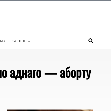
ВЫ
ЧАСОПІС
но аднаго — аборту