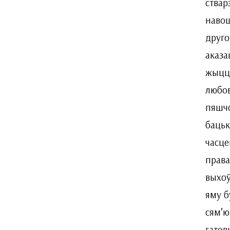
ствар
навош
друго
аказа
жыццё
любов
пяшчо
бацьк
часце
права
выхоў
яму б
сям’ю
гатов