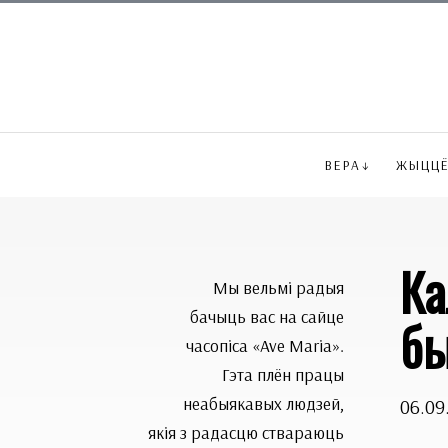
ВЕРА
ЖЫЦЦ
Ка
Мы вельмі радыя
бачыць вас на сайце
бы
часопіса «Ave Maria».
Гэта плён працы
неабыякавых людзей,
06.09
якія з радасцю ствараюць