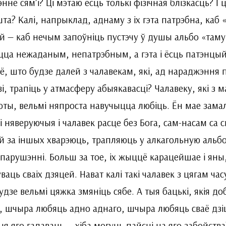
энне сям’і? Ці мэтаю ёсць толькі фізічная блізкасць? І 
та? Калі, напрыклад, аднаму з іх гэта патрэбна, каб 
й — каб нечым запоўніць пустэчу ў душы альбо «таму,
цца нежаданым, непатрэбным, а гэта і ёсць патэнцыйн
, што будзе далей з чалавекам, які, ад нараджэння
і, трапіць у атмасферу абыякавасці? Чалавеку, які з 
ты, вельмі няпроста навучыцца любіць. Ён мае замал
і няверуючыя і чалавек расце без Бога, сам-насам са с
й за іншых хварэюць, трапляюць у алкагольную альб
парушэнні. Больш за тое, іх жыццё карацейшае і яны,
ваць сваіх дзяцей. Нават калі такі чалавек з цягам ча
удзе вельмі цяжка змяніць сябе. А тыя бацькі, якія 
, шчыра любяць адно аднаго, шчыра любяць сваё дзі
ыя яго гадаваць — хіба могуць пайсці на яго забойства