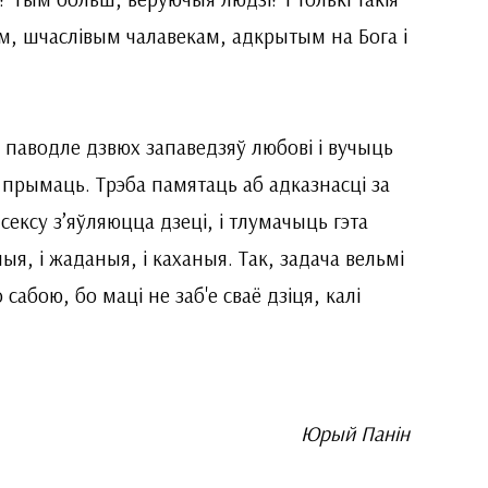
м, шчаслівым чалавекам, адкрытым на Бога і
 паводле дзвюх запаведзяў любові і вучыць
 прымаць. Трэба памятаць аб адказнасці за
сексу з’яўляюцца дзеці, і тлумачыць гэта
ыя, і жаданыя, і каханыя. Так, задача вельмі
абою, бо маці не заб'е сваё дзіця, калі
Юрый Панін