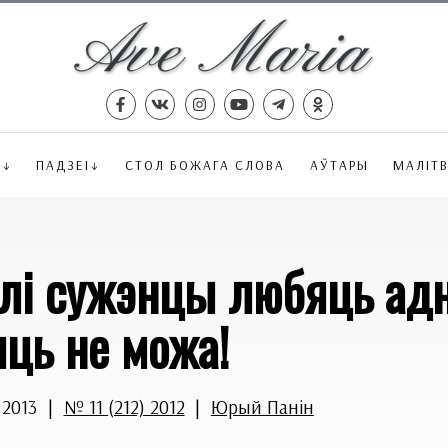
Ё
ПАДЗЕІ
СТОЛ БОЖАГА СЛОВА
АЎТАРЫ
МАЛІТ
лі сужэнцы любяць ад
ць не можа!
.2013
|
№ 11 (212) 2012
|
Юрый Панін