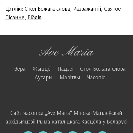
Цэтлікі:
Стол Божага слова
,
Разважанні
,
Святое
Пісанне
,
Біблія
Вера
Жыццё
Падзеі
Стол Божага слова
Аўтары
Малітвы
Часопіс
Сайт часопіса
„Ave Maria“
Мінска-Магілёўскай
архідыяцэзіі
Рыма-каталіцкага
Касцёла
ў Беларусі