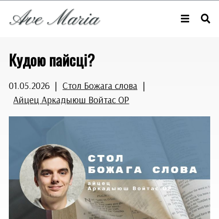
Кудою пайсці?
01.05.2026
|
Стол Божага слова
|
Айцец Аркадыюш Войтас ОР