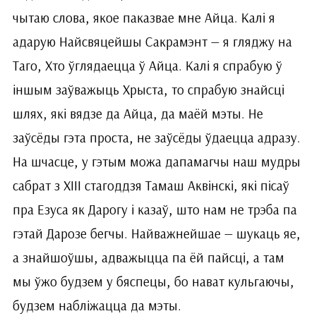
чытаю слова, якое паказвае мне Айца. Калі я
адарую Найсвяцейшы Сакрамэнт — я гляджу на
Таго, Хто ўглядаецца ў Айца. Калі я спрабую ў
іншым заўважыць Хрыста, то спрабую знайсці
шлях, які вядзе да Айца, да маёй мэты. Не
заўсёды гэта проста, не заўсёды ўдаецца адразу.
На шчасце, у гэтым можа дапамагчы наш мудры
сабрат з ХІІІ стагоддзя Тамаш Аквінскі, які пісаў
пра Езуса як Дарогу і казаў, што нам не трэба па
гэтай Дарозе бегчы. Найважнейшае — шукаць яе,
а знайшоўшы, адважыцца па ёй пайсці, а там
мы ўжо будзем у бяспецы, бо нават кульгаючы,
будзем набліжацца да мэты.