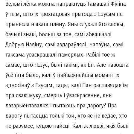
Вельмі лёгка можна папракнуць Тамаша і Філіпа
ў тым, што іх трохгадовая прыгода з Езусам не
прынесла ніякага плёну. Яны слухалі Яго словы,
бачылі знакі, больш за тое, самі абвяшчалі
Добрую Навіну, самі аздараўлялі, напэўна, самі
таксама ўваскрашалі памерлых. Рабілі тое ж
самае, што і Езус, былі такімі, як Ён. Але навошта
ўсё гэта было, калі ў найважнейшы момант іх
адносінаў з Езусам, тады, калі Пан распавядае ім
пра сваю муку, смерць і ўваскрасенне, яны
дэзарыентаваліся і пытаюць пра дарогу? Пра
дарогу пытаецца толькі той, хто яе не ведае, хто
не разумее, кудою пайсці. Калі ж людзі, якія былі