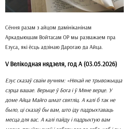
Сёння разам з айцом дамініканінам
Аркадыюшам Войтасам ОР мы разважаем пра
Езуса, які ёсць адзінаю Дарогаю да Айца.
V Велікодная нядзеля, год А (03.05.2026)
Езус сказаў сваім вучням: «Няхай не трывожыцца
сэрца вашае. Верыце ў Бога і ў Мяне верце. У
доме Айца Майго шмат святліц. А калі б так не
было, ці сказаў бы вам, што іду падрыхтаваць
месца для вас. А калі пайду і падрыхтую вам