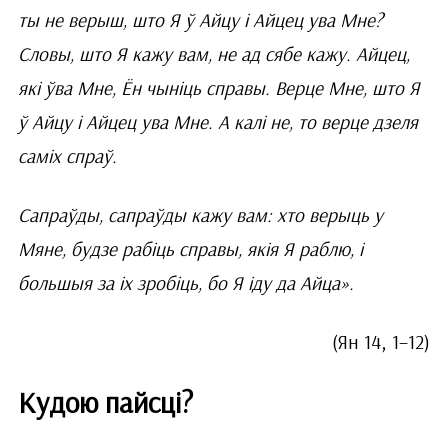
ты не верыш, што Я ў Айцу і Айцец ува Мне?
Словы, што Я кажу вам, не ад сябе кажу. Айцец,
які ўва Мне, Ён чыніць справы. Верце Мне, што Я
ў Айцу і Айцец ува Мне. А калі не, то верце дзеля
саміх спраў.
Сапраўды, сапраўды кажу вам: хто верыць у
Мяне, будзе рабіць справы, якія Я раблю, і
большыя за іх зробіць, бо Я іду да Айца».
(Ян 14, 1–12)
Кудою пайсці?