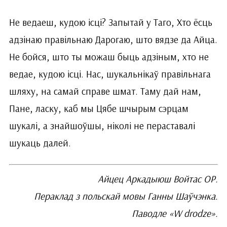
Не ведаеш, кудою ісці? Запытай у Таго, Хто ёсць
адзінаю правільнаю Дарогаю, што вядзе да Айца.
Не бойся, што ты можаш быць адзіным, хто не
ведае, кудою ісці. Нас, шукальнікаў правільнага
шляху, на самай справе шмат. Таму дай нам,
Пане, ласку, каб мы Цябе шчырым сэрцам
шукалі, а знайшоўшы, ніколі не пераставалі
шукаць далей.
Айцец Аркадыюш Войтас ОР.
Пераклад з польскай мовы Ганны Шаўчэнка.
Паводле «W drodze».