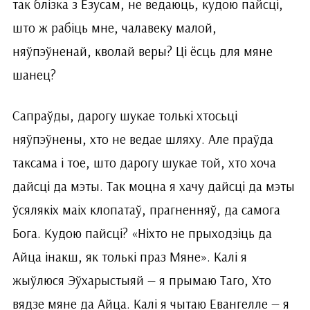
так блізка з Езусам, не ведаюць, кудою пайсці,
што ж рабіць мне, чалавеку малой,
няўпэўненай, кволай веры? Ці ёсць для мяне
шанец?
Сапраўды, дарогу шукае толькі хтосьці
няўпэўнены, хто не ведае шляху. Але праўда
таксама і тое, што дарогу шукае той, хто хоча
дайсці да мэты. Так моцна я хачу дайсці да мэты
ўсялякіх маіх клопатаў, прагненняў, да самога
Бога. Кудою пайсці? «Ніхто не прыходзіць да
Айца інакш, як толькі праз Мяне». Калі я
жыўлюся Эўхарыстыяй — я прымаю Таго, Хто
вядзе мяне да Айца. Калі я чытаю Евангелле — я