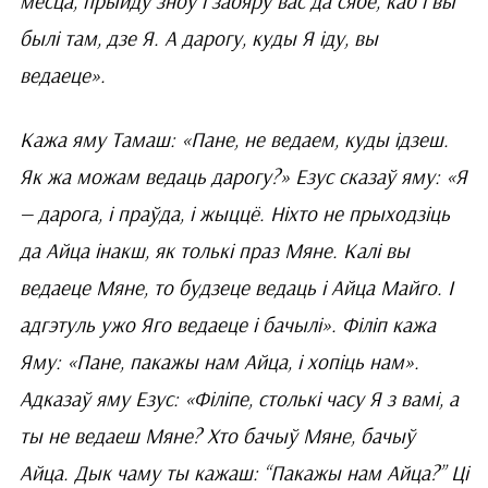
месца, прыйду зноў і забяру вас да сябе, каб і вы
былі там, дзе Я. А дарогу, куды Я іду, вы
ведаеце».
Кажа яму Тамаш: «Пане, не ведаем, куды ідзеш.
Як жа можам ведаць дарогу?» Езус сказаў яму: «Я
— дарога, і праўда, і жыццё. Ніхто не прыходзіць
да Айца інакш, як толькі праз Мяне. Калі вы
ведаеце Мяне, то будзеце ведаць і Айца Майго. І
адгэтуль ужо Яго ведаеце і бачылі». Філіп кажа
Яму: «Пане, пакажы нам Айца, і хопіць нам».
Адказаў яму Езус: «Філіпе, столькі часу Я з вамі, а
ты не ведаеш Мяне? Хто бачыў Мяне, бачыў
Айца. Дык чаму ты кажаш: “Пакажы нам Айца?” Ці