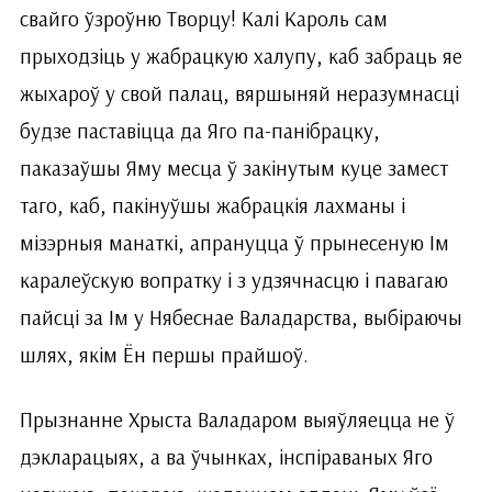
свайго ўзроўню Творцу! Калі Кароль сам
прыходзіць у жабрацкую халупу, каб забраць яе
жыхароў у свой палац, вяршыняй неразумнасці
будзе паставіцца да Яго па-панібрацку,
паказаўшы Яму месца ў закінутым куце замест
таго, каб, пакінуўшы жабрацкія лахманы і
мізэрныя манаткі, апрануцца ў прынесеную Ім
каралеўскую вопратку і з удзячнасцю і павагаю
пайсці за Ім у Нябеснае Валадарства, выбіраючы
шлях, якім Ён першы прайшоў.
Прызнанне Хрыста Валадаром выяўляецца не ў
дэкларацыях, а ва ўчынках, інспіраваных Яго