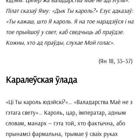
Пілат сказаў Яму: «Дык Ты кароль?» Езус адказаў:
«Ты кажаш, што Я кароль. Я на тое нарадзіўся і на
тое прыйшоў у свет, каб сведчыць аб праўдзе.
Кожны, хто ад праўды, слухае Мой голас».
(Ян 18, 33–37)
Каралеўская ўлада
«Ці Ты кароль юдэйскі?»… «Валадарства Маё не з
гэтага свету»… Кароль, цар, імператар, адным
словам, манарх — гэта той, хто фактычна, або
прынамсі фармальна, трымае ў сваіх руках