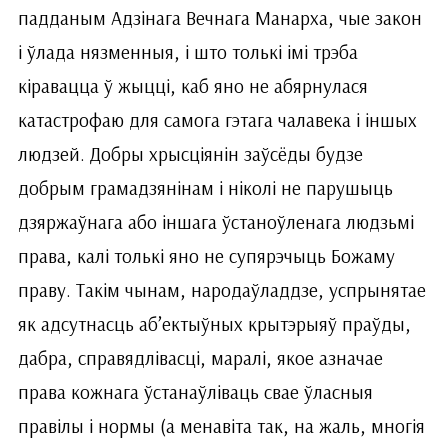
падданым Адзінага Вечнага Манарха, чые закон
і ўлада нязменныя, і што толькі імі трэба
кіравацца ў жыцці, каб яно не абярнулася
катастрофаю для самога гэтага чалавека і іншых
людзей. Добры хрысціянін заўсёды будзе
добрым грамадзянінам і ніколі не парушыць
дзяржаўнага або іншага ўстаноўленага людзьмі
права, калі толькі яно не супярэчыць Божаму
праву. Такім чынам, народаўладдзе, успрынятае
як адсутнасць аб’ектыўных крытэрыяў праўды,
дабра, справядлівасці, маралі, якое азначае
права кожнага ўстанаўліваць свае ўласныя
правілы і нормы (а менавіта так, на жаль, многія