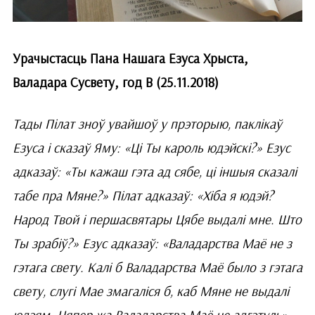
Урачыстасць Пана Нашага Езуса Хрыста,
Валадара Сусвету, год В (25.11.2018)
Тады Пілат зноў увайшоў у прэторыю, паклікаў
Езуса і сказаў Яму: «Ці Ты кароль юдэйскі?» Езус
адказаў: «Ты кажаш гэта ад сябе, ці іншыя сказалі
табе пра Мяне?» Пілат адказаў: «Хіба я юдэй?
Народ Твой і першасвятары Цябе выдалі мне. Што
Ты зрабіў?» Езус адказаў: «Валадарства Маё не з
гэтага свету. Калі б Валадарства Маё было з гэтага
свету, слугі Мае змагаліся б, каб Мяне не выдалі
юдэям. Цяпер жа Валадарства Маё не адгэтуль».