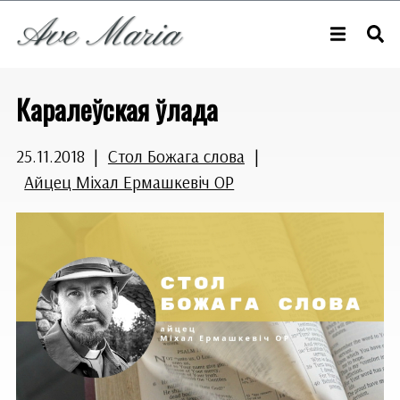
Каралеўская ўлада
25.11.2018
|
Стол Божага слова
|
Айцец Міхал Ермашкевіч OP