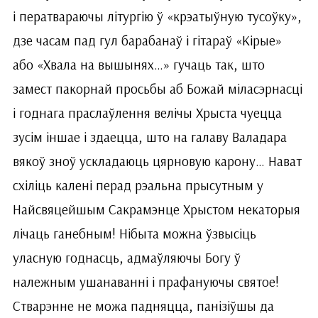
і ператвараючы літургію ў «крэатыўную тусоўку»,
дзе часам пад гул барабанаў і гітараў «Кірые»
або «Хвала на вышынях…» гучаць так, што
замест пакорнай просьбы аб Божай міласэрнасці
і годнага праслаўлення велічы Хрыста чуецца
зусім іншае і здаецца, што на галаву Валадара
вякоў зноў ускладаюць цярновую карону… Нават
схіліць калені перад рэальна прысутным у
Найсвяцейшым Сакрамэнце Хрыстом некаторыя
лічаць ганебным! Нібыта можна ўзвысіць
уласную годнасць, адмаўляючы Богу ў
належным ушанаванні і прафануючы святое!
Стварэнне не можа падняцца, панізіўшы да