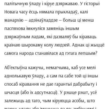
палітычную ўладу і кіруе дзяржаваю. У гісторыі
Новага часу ёсць нямала прыкладаў, калі
манархію — адзінаўладдзе — больш ці менш
паспяхова імкнуліся замяніць іншым
дзяржаўным ладам, які дазваляў бы кіраваць
краінаю шырокаму колу людзей. Аднак ці жыццё
самога народа станавілася ад гэтага лепшым?
Аб’ектыўна кажучы, немагчыма, каб усе мелі
аднолькавую ўладу, а сам па сабе той ці іншы
спосаб кіравання не дае гарантыі дабрабыту і
шчасця (або іх адсутнасці). У рэшце рэшт, усё
залежыць ад таго, чым кіруюцца асобы, што
маюць уладу або імкнуцца да яе: амбіцыямі і