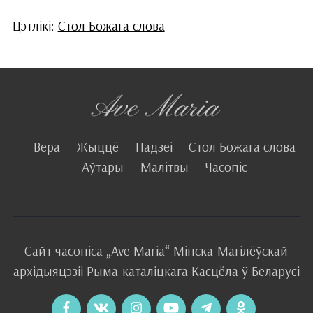
Цэтлікі:
Стол Божага слова
Вера
Жыццё
Падзеі
Стол Божага слова
Аўтары
Малітвы
Часопіс
Сайт часопіса
„Ave Maria“
Мінска-Магілёўскай
архідыяцэзіі
Рыма-каталіцкага
Касцёла
ў Беларусі