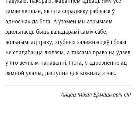
навукаю, пакораю, жаданнем аддаць Яму ўсё
самае лепшае, як гэта спрадвеку рабілася ў
адносінах да Бога. А ўзамен мы атрымаем
здольнасць быць валадарамі саміх сабе,
вольнымі ад граху, згубных залежнасцяў і боязі
не спадабацца людзям, а таксама права на ўдзел
у Яго вечным панаванні. І гэта, у адрозненне ад
зямной улады, даступна для кожнага з нас.
Айцец Міхал Ермашкевіч ОР