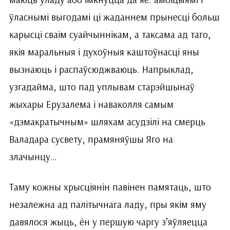
ўласнымі выгодамі ці жаданнем прынесці больш
карысці сваім суайчыннікам, а таксама ад таго,
якія маральныя і духоўныя каштоўнасці яны
вызнаюць і распаўсюджваюць. Напрыклад,
узгадайма, што пад уплывам старэйшынаў
жыхары Ерузалема і наваколля самым
«дэмакратычным» шляхам асудзілі на смерць
Валадара сусвету, прамяняўшы Яго на
злачынцу…
Таму кожны хрысціянін павінен памятаць, што
незалежна ад палітычнага ладу, пры якім яму
давялося жыць, ён у першую чаргу з’яўляецца