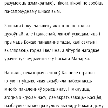
разумеюць дэмакратыю), нікога ніколі не зробіць
па-сапраўднаму шчаслівым.
З іншага боку, чалавеку як істоце не толькі
духоўнай, але і цялеснай, лягчэй усведамляць і
прымаць Божае панаванне тады, калі святыні
выглядаюць годна і велічна, а літургія нагадвае
ўрачыстую аўдыенцыю ў Боскага Манарха.
На жаль, некаторыя сёння ў Касцёле страцілі
гэтую інтуіцыю, якая ажыўляла пабожнасць
многіх пакаленняў хрысціянаў, і імкнуцца,
згодна з «духам часу, дэмакратызаваць» Касцёл,
пазбаўляючы месцы культу выгляду Божага дому