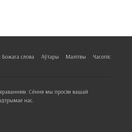
 Божага слова
Аўтары
Малітвы
Часопіс
вяраванням. Сёння мы просім вашай
падтрымае нас.