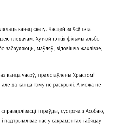
ядаць канец свету. Часцей за ўсё гэта
дзею гледачам. Хутчэй гэткія фільмы альбо
о забаўляюць, маўляў, відовішча жахлівае,
раз канца часоў, прадстаўлены Хрыстом!
 але да канца тэму не раскрылі. А можа не
 справядлівасці і праўды, сустрэча з Асобаю,
і падтрымлівае нас у сакрамэнтах і абяцаў