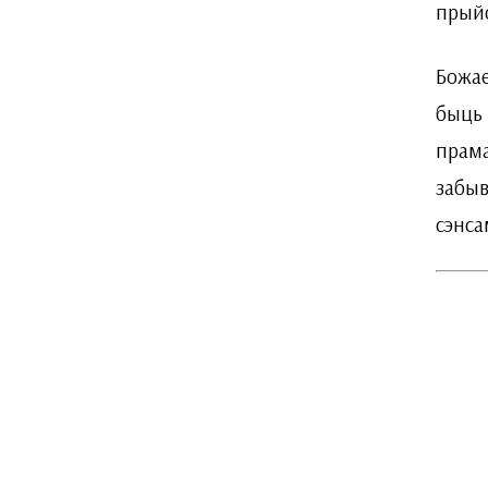
прыйс
Божае
быць 
прама
забыв
сэнса