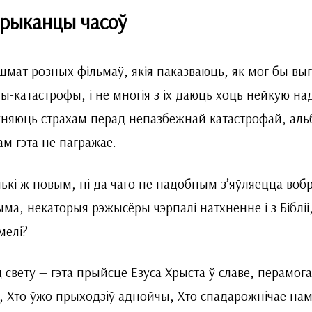
рыканцы часоў
шмат розных фільмаў, якія паказваюць, як мог бы выгл
ы-катастрофы, і не многія з іх даюць хоць нейкую на
няюць страхам перад непазбежнай катастрофай, альб
ам гэта не пагражае.
ькі ж новым, ні да чаго не падобным з’яўляецца воб
ма, некаторыя рэжысёры чэрпалі натхненне і з Бібліі,
мелі?
 свету — гэта прыйсце Езуса Хрыста ў славе, перамога
, Хто ўжо прыходзіў аднойчы, Хто спадарожнічае нам 