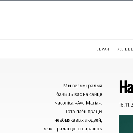
ВЕРА
ЖЫЦЦ
На
Мы вельмі радыя
бачыць вас на сайце
часопіса «Ave Maria».
18.11.
Гэта плён працы
неабыякавых людзей,
якія з радасцю ствараюць