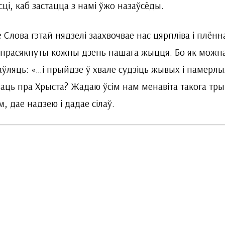
ці, каб застацца з намі ўжо назаўсёды.
 Слова гэтай нядзелі заахвочвае нас цярпліва і плённ
прасякнуты кожны дзень нашага жыцця. Бо як можна
ўляць: «…і прыйдзе ў хвале судзіць жывых і памерлы
аць пра Хрыста? Жадаю ўсім нам менавіта такога тр
м, дае надзею і дадае сілаў.