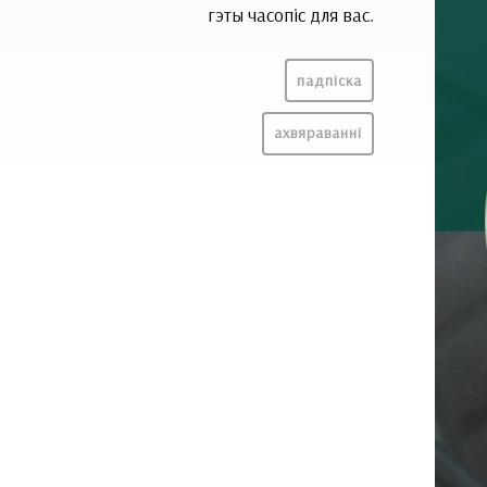
гэты часопіс для вас.
падпіска
ахвяраванні