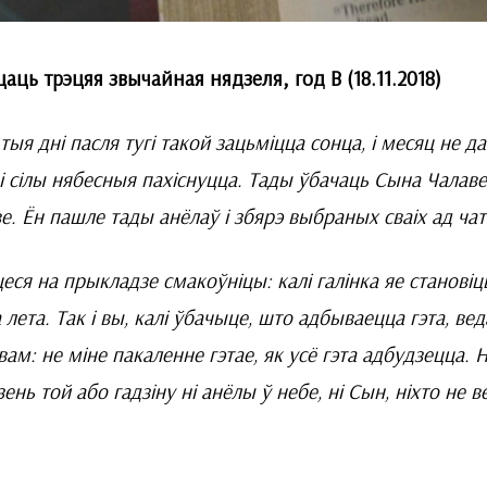
аць трэцяя звычайная нядзеля, год В (18.11.2018)
 тыя дні пасля тугі такой зацьміцца сонца, і месяц не да
 і сілы нябесныя пахіснуцца. Тады ўбачаць Сына Чалавечаг
ве. Ён пашле тады анёлаў і збярэ выбраных сваіх ад ча
еся на прыкладзе смакоўніцы: калі галінка яе становіцц
а лета. Так і вы, калі ўбачыце, што адбываецца гэта, в
вам: не міне пакаленне гэтае, як усё гэта адбудзецца. 
зень той або гадзіну ні анёлы ў небе, ні Сын, ніхто не в