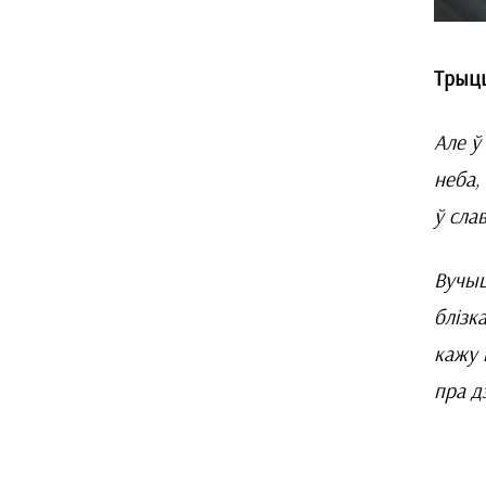
Трыцц
Але ў
неба,
ў сла
Вучыц
блізк
кажу 
пра д