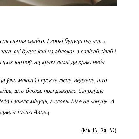
сць святла свайго. І зоркі будуць падаць з
а, які будзе ісці на аблоках з вялікай сілай і
тырох вятроў, ад краю зямлі да краю неба.
а ўжо мяккай і пускае лісце, ведаеце, што
едайце, што блізка, пры дзвярах. Сапраўды
Неба і зямля мінуць, а словы Мае не мінуць. А
едае, а толькі Айцец.
(Мк 13, 24–32)