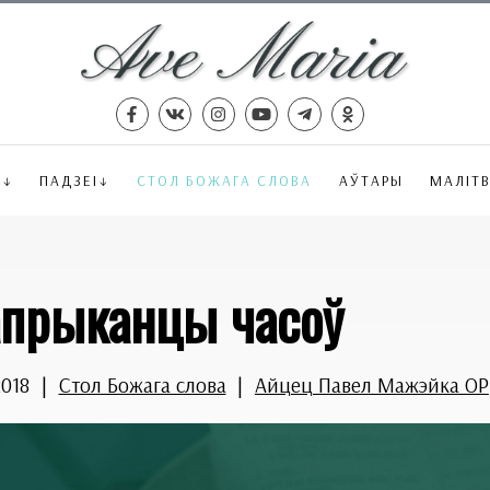
Ё
ПАДЗЕІ
СТОЛ БОЖАГА СЛОВА
АЎТАРЫ
МАЛІТ
прыканцы часоў
2018
|
Стол Божага слова
|
Айцец Павел Мажэйка OP