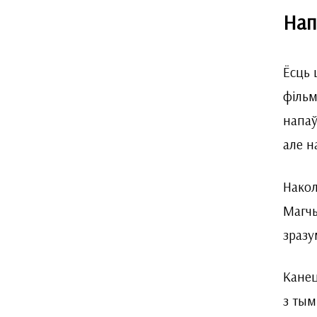
Нап
Ёсць 
фільм
напаў
але н
Накол
Магчы
зразу
Канец
з тым