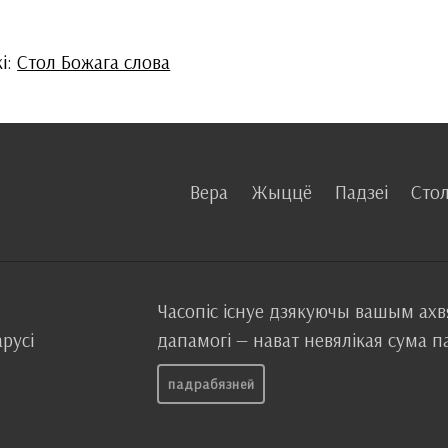
кі:
Стол Божага слова
Вера
Жыццё
Падзеі
Стол
й
Часопіс існуе дзякуючы вашым ах
арусі
дапамогі — нават невялікая сума 
падрабязней