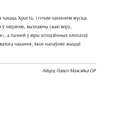
а чакаць Хрыста, і гэтым чаканнем мусіць
 ў нядзелю, вызнаючы сваю веру,
х», а пазней у віры штодзённых клопатаў
ывалага чакання, якое напаўняе жыццё
Айцец Павел Мажэйка OP