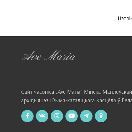
Цэтлі
Сайт часопіса
„Ave Maria“
Мінска-Магілёўска
архідыяцэзіі
Рыма-каталіцкага
Касцёла
ў Бел