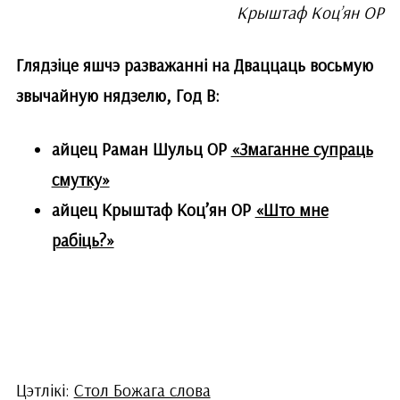
Крыштаф Коц’ян OP
Глядзіце яшчэ разважанні на Дваццаць восьмую
звычайную нядзелю, Год В:
айцец Раман Шульц OP
«Змаганне супраць
смутку»
айцец Крыштаф Коц’ян ОР
«Што мне
рабіць?»
Цэтлікі:
Стол Божага слова