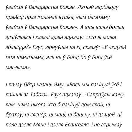
ўвайсці ў Валадарства Божае. Лягчэй вярблюду
прайсці праз ігольнае вушка, чым багатаму
ўвайсці ў Валадарства Божае». А яны яшчэ больш
здзіўляліся і казалі адзін аднаму: «Хто ж можа
збавіцца?» Езус, зірнуўшы на іх, сказаў: «У людзей
гэта немагчыма, але не ў Бога; бо ў Бога ўсё
магчыма».
І пачаў Пётр казаць Яму: «Вось мы пакінулі ўсё і
пайшлі за Табою». Езус адказаў: «Сапраўды кажу
вам, няма нікога, хто б пакінуў дом свой, ці
братоў, ці сясцёр, ці маці, ці бацьку, ці дзяцей, ці
поле дзеля Мяне і дзеля Евангелля, і не атрымаў