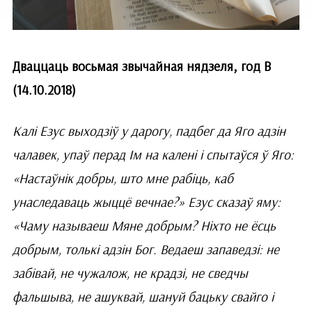
Дваццаць восьмая звычайная нядзеля, год В
(14.10.2018)
Калі Езус выходзіў у дарогу, падбег да Яго адзін
чалавек, упаў перад Ім на калені і спытаўся ў Яго:
«Настаўнік добры, што мне рабіць, каб
унаследаваць жыццё вечнае?» Езус сказаў яму:
«Чаму называеш Мяне добрым? Ніхто не ёсць
добрым, толькі адзін Бог. Ведаеш запаведзі: не
забівай, не чужалож, не крадзі, не сведчы
фальшыва, не ашуквай, шануй бацьку свайго і