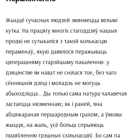
Жыццё сучасных людзей змяняецца вельмі
хутка. На працягу многіх стагоддзяў нашыя
продкі не сутыкаліся з такой колькасцю
пераменаў, якую давялося перажываць
цяперашняму старэйшаму пакаленню: у
дзяцінстве ім нават не снілася тое, без чаго
сённяшнія дзеці і моладзь не могуць
абыходзіцца… Ды толькі сама натура чалавечая
застаецца нязменнаю; як і раней, яна
абцяжараная першародным грахом, а ўмовы
жыцця, на жаль, усё больш спрыяюць
праяўленню грэшных схільнасцяў. Бо сам па