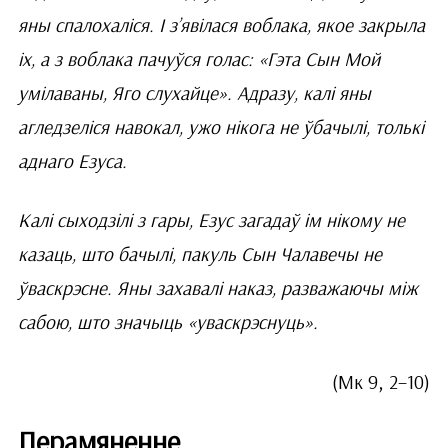
яны спалохаліся. І з’явілася воблака, якое закрыла
іх, а з воблака пачуўся голас: «Гэта Сын Мой
умілаваны, Яго слухайце». Адразу, калі яны
агледзеліся навокал, ужо нікога не ўбачылі, толькі
аднаго Езуса.
Калі сыходзілі з гары, Езус загадаў ім нікому не
казаць, што бачылі, пакуль Сын Чалавечы не
ўваскрэсне. Яны захавалі наказ, разважаючы між
сабою, што значыць «уваскрэснуць».
(Мк 9, 2–10)
Перамяненне