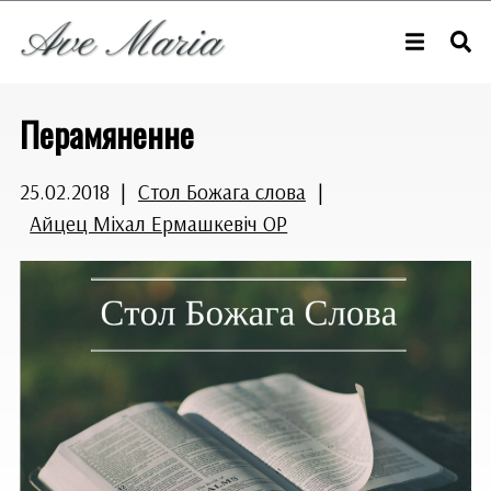
Перамяненне
25.02.2018
|
Стол Божага слова
|
Айцец Міхал Ермашкевіч OP