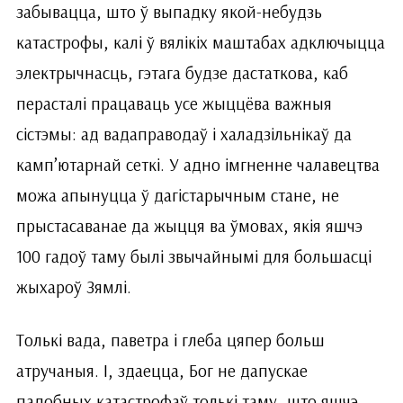
забывацца, што ў выпадку якой-небудзь
катастрофы, калі ў вялікіх маштабах адключыцца
электрычнасць, гэтага будзе дастаткова, каб
перасталі працаваць усе жыццёва важныя
сістэмы: ад вадаправодаў і халадзільнікаў да
камп’ютарнай сеткі. У адно імгненне чалавецтва
можа апынуцца ў дагістарычным стане, не
прыстасаванае да жыцця ва ўмовах, якія яшчэ
100 гадоў таму былі звычайнымі для большасці
жыхароў Зямлі.
Толькі вада, паветра і глеба цяпер больш
атручаныя. І, здаецца, Бог не дапускае
падобных катастрофаў толькі таму, што яшчэ