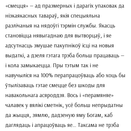
«смецця» — ад празмерных і дарагіх упаковак да
нізкаякасных тавараў, якія спецыяльна
разлічаныя на нядоўгі тэрмін службы. Якасць
становіцца нявыгаднаю для вытворцаў, і яе
адсутнасць змушае пакупнікоў ісці на новыя
выдаткі, а дзеля гэтага трэба больш працаваць —
і кола замыкаецца. Пры тэтым так і не
навучыліся на 100% перапрацоўваць або хоць бы
ўтылізаваць гэтае смецце без шкоды для
навакольнага асяроддзя. Вось і «перамяняе»
чалавек у вялікі сметнік, усё больш непрыдатны
да жыцця, зямлю, дадзеную яму Богам, каб
даглядаць і апрацоўваць яе… Таксама не трэба