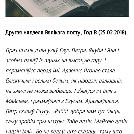
Другая нядзеля Вялікага посту, Год В (25.02.2018)
Праз шэсць дзён узяў Езус Пятра, Якуба і Яна і
асобна павёў іх адных на высокую гару, і
перамяніўся перад імі. Адзенне Ягонае стала
бліскучым і вельмі белым, як ніводзін валюшнік
на зямлі не можа выбеліць. І з’явіўся ім Ілля з
Майсеем, і размаўлялі з Езусам. Адазваўшыся,
Пётр сказаў Езусу: «Раббі, добра нам тут быць,
таму зробім тры шатры: Табе адзін, Майсею адзін
і адзін Іллі». Бо не ведаў, што сказаць, таму што