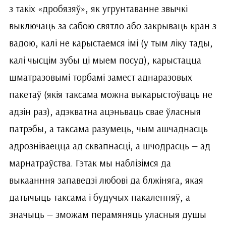
з такіх «дробязяў», як угрунтаванне звычкі
выключаць за сабою святло або закрываць кран з
вадою, калі не карыстаемся імі (у тым ліку тады,
калі чысцім зубы ці мыем посуд), карыстацца
шматразовымі торбамі замест аднаразовых
пакетаў (якія таксама можна выкарыстоўваць не
адзін раз), адэкватна ацэньваць свае ўласныя
патрэбы, а таксама разумець, чым ашчаднасць
адрозніваецца ад сквапнасці, а шчодрасць — ад
марнатраўства. Гэтак мы наблізімся да
выкаанння запаведзі любові да блжіняга, якая
датычыць таксама і будучых пакаленняў, а
значыць — зможам перамяняць уласныя душы