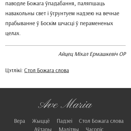
паводле Божага ўпадабання, паляпшаць
навакольны свет і ўгрунтуем надзею на вечнае
прабыванне ў Боскім шчасці ў перамененых
целах.
Айцец Міхал Ермашкевіч ОР
Цэтлікі:
Стол Божага слова
Вера
Жыццё
Падзеі
Стол Божага слова
Аўтары
Малітвы
Часопіс