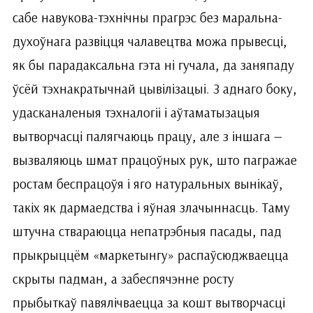
сабе навукова-тэхнічны прагрэс без маральна-
духоўнага развіцця чалавецтва можа прывесці,
як бы парадаксальна гэта ні гучала, да заняпаду
ўсёй тэхнакратычнай цывілізацыі. З аднаго боку,
удасканаленыя тэхналогіі і аўтаматызацыя
вытворчасці палягчаюць працу, але з іншага —
вызваляюць шмат працоўных рук, што пагражае
ростам беспрацоўя і яго натуральных вынікаў,
такіх як дармаедства і яўная злачыннасць. Таму
штучна ствараюцца непатрэбныя пасады, пад
прыкрыццём «маркетынгу» распаўсюджваецца
скрыты падман, а забеспячэнне росту
прыбыткаў павялічваецца за кошт вытворчасці