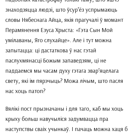
знаходзяцца людзі, што ўсур’ёз успрымаюць
словы Нябеснага Айца, якія прагучалі ў момант
Перамянення Езуса Хрыста: «Гэта Сын Мой
умілаваны, Яго слухайце». Але і тут можна
запытацца: ці дастаткова ў нас гэтай
паслухмянасці Божым запаведзям, ці не
паддаемся мы часам духу гэтага звар’яцелага
свету, які ім пярэчыць? Можа лічым, што пасля
нас хоць патоп?
Вялікі пост прызначаны і для таго, каб мы хоць
крыху больш навучыліся задумвацца пра
наступствы сваіх учынкаў. І пачаць можна хаця б