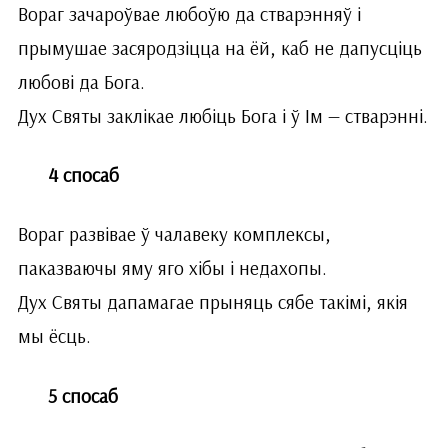
Вораг зачароўвае любоўю да стварэнняў і
прымушае засяродзіцца на ёй, каб не дапусціць
любові да Бога.
Дух Святы заклікае любіць Бога і ў Ім — стварэнні.
4 спосаб
Вораг развівае ў чалавеку комплексы,
паказваючы яму яго хібы і недахопы.
Дух Святы дапамагае прыняць сябе такімі, якія
мы ёсць.
5 спосаб