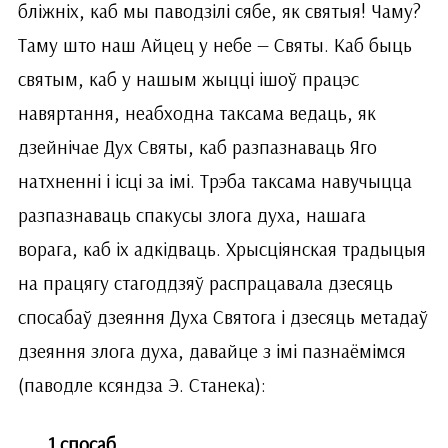
бліжніх, каб мы паводзілі сябе, як святыя! Чаму?
Таму што наш Айцец у небе — Святы. Каб быць
святым, каб у нашым жыцці ішоў працэс
навяртання, неабходна таксама ведаць, як
дзейнічае Дух Святы, каб разпазнаваць Яго
натхненні і ісці за імі. Трэба таксама навучыцца
разпазнаваць спакусы злога духа, нашага
ворага, каб іх адкідваць. Хрысціянская традыцыя
на працягу стагоддзяў распрацавала дзесяць
спосабаў дзеяння Духа Святога і дзесяць метадаў
дзеяння злога духа, давайце з імі пазнаёмімся
(паводле ксяндза Э. Станека):
1 спосаб