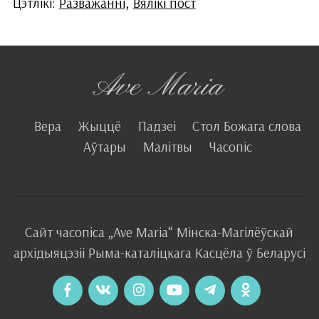
Цэтлікі:
Разважанні
,
Вялікі пост
Вера
Жыццё
Падзеі
Стол Божага слова
Аўтары
Малітвы
Часопіс
Сайт часопіса
„Ave Maria“
Мінска-Магілёўскай
архідыяцэзіі
Рыма-каталіцкага
Касцёла
ў Беларусі