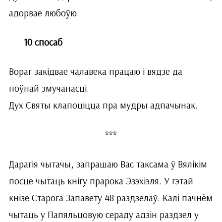
адорвае любоўю.
10 спосаб
Вораг закідвае чалавека працаю і вядзе да
поўнай змучанасці.
Дух Святы клапоціцца пра мудры адпачынак.
***
Дарагія чытачы, запрашаю Вас таксама ў Вялікім
посце чытаць кнігу прарока Эзэхіэля. У гэтай
кнізе Старога Запавету 48 раздзелаў. Калі пачнём
чытаць у Папяльцовую сераду адзін раздзел у