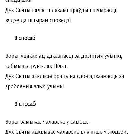
Дух Святы вядзе шляхамі праўды і шчырасці,
вядзе да шчырай споведзі.
8 спосаб
Вораг уцякае ад адказнасці за дрэнныя ўчынкі,
«абмывае рукі», як Пілат.
Дух Святы заклікае браць на сябе адказнасць за
зробленыя злыя ўчынкі.
9 спосаб
Вораг замыкае чалавека ў самоце.
Дух Святы адкрывае чалавека для іншых людзей,