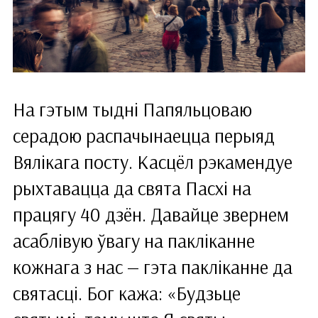
На гэтым тыдні Папяльцоваю
серадою распачынаецца перыяд
Вялікага посту. Касцёл рэкамендуе
рыхтавацца да свята Пасхі на
працягу 40 дзён. Давайце звернем
асаблівую ўвагу на пакліканне
кожнага з нас — гэта пакліканне да
святасці. Бог кажа: «Будзьце