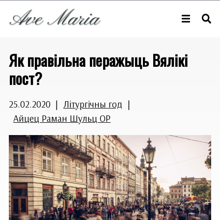
Як правільна перажыць Вялікі
пост?
25.02.2020
|
Літургічны год
|
Айцец Раман Шульц OP