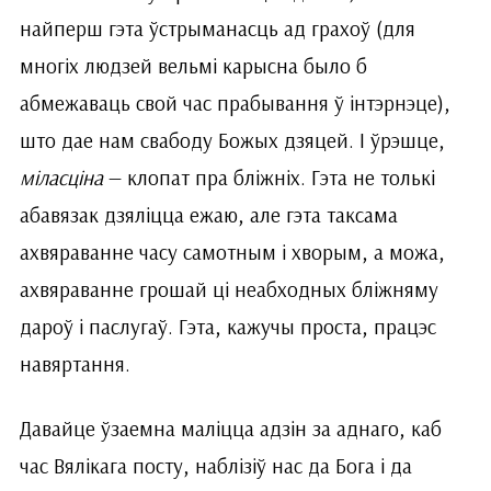
найперш гэта ўстрыманасць ад грахоў (для
многіх людзей вельмі карысна было б
абмежаваць свой час прабывання ў інтэрнэце),
што дае нам свабоду Божых дзяцей. І ўрэшце,
міласціна
— клопат пра бліжніх. Гэта не толькі
абавязак дзяліцца ежаю, але гэта таксама
ахвяраванне часу самотным і хворым, а можа,
ахвяраванне грошай ці неабходных бліжняму
дароў і паслугаў. Гэта, кажучы проста, працэс
навяртання.
Давайце ўзаемна маліцца адзін за аднаго, каб
час Вялікага посту, наблізіў нас да Бога і да