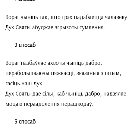
Вораг чыніць так, што грэх падабаецца чалавеку.
Дух Святы абуджае згрызоты сумлення.
2 спосаб
Вораг пазбаўляе ахвоты чыніць дабро,
перабольшваючы цяжкасці, звязаныя з гэтым,
гасіць наш дух.
Дух Святы дае сілы, каб чыніць дабро, надзяляе
моцаю пераадолення перашкодаў.
3 спосаб