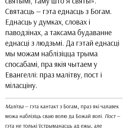
святымі, таму што Я святы».
Святасць — гэта еднасць з Богам.
Еднасць у думках, словах і
паводзінах, а таксама будаванне
еднасці з людзьмі. Да гэтай еднасці
мы можам наблізіцца трыма
спосабамі, пра якія чытаем у
Евангеллі: праз малітву, пост і
міласціну.
Малітва
— гэта кантакт з Богам, праз які чалавек
можа наблізіць сваю волю да Божай волі.
Пост
—
гэта не толькі ўстрыманасць ад ежы, але