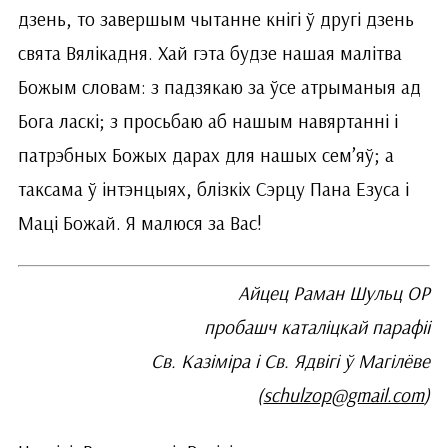
дзень, то завершым чытанне кнігі ў другі дзень
свята Вялікадня. Хай гэта будзе нашая малітва
Божым словам: з падзякаю за ўсе атрыманыя ад
Бога ласкі; з просьбаю аб нашым навяртанні і
патрэбных Божых дарах для нашых сем’яў; а
таксама ў інтэнцыях, блізкіх Сэрцу Пана Езуса і
Маці Божай. Я малюся за Вас!
Айцец Раман Шульц ОР
пробашч каталіцкай парафіі
Св. Казіміра і Св. Ядвігі ў Магілёве
(
schulzop@gmail.com
)