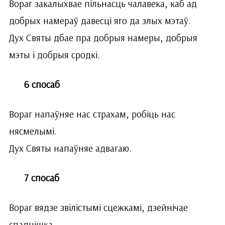
Вораг закалыхвае пільнасць чалавека, каб ад
добрых намераў давесці яго да злых мэтаў.
Дух Святы дбае пра добрыя намеры, добрыя
мэты і добрыя сродкі.
6 спосаб
Вораг напаўняе нас страхам, робіць нас
нясмелымі.
Дух Святы напаўняе адвагаю.
7 спосаб
Вораг вядзе звілістымі сцежкамі, дзейнічае
спадцішка.